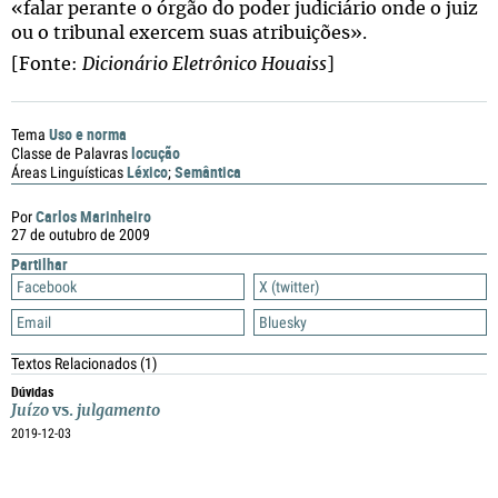
«falar perante o órgão do poder judiciário onde o juiz
ou o tribunal exercem suas atribuições».
[Fonte:
Dicionário Eletrônico Houaiss
]
Uso e norma
Tema
locução
Classe de Palavras
Léxico
Semântica
Áreas Linguísticas
;
Carlos Marinheiro
Por
27 de outubro de 2009
Partilhar
Facebook
X (twitter)
Email
Bluesky
Textos Relacionados
(1)
Dúvidas
Juízo
vs.
julgamento
2019-12-03