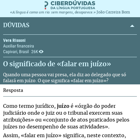
João Carreira Bom
«A língua é como um rio: sem margens, desaparece.»
DÚVIDAS
Vera Rissoni
Auxiliar financeira
Capivari, Brasil
26K
O significado de «falar em juízo»
Quando uma pessoa vai presa, ela diz ao delegado que só
falará em juízo. O que significa «falar em juízo»?
Resposta
Como termo jurídico,
juízo
é «órgão do poder
judiciário onde o juiz ou o tribunal exercem suas
atribuições» ou «conjunto de atos praticados pelos
juízes no desempenho de suas atividades».
Assim, «falar em juízo» significa, neste contexto,