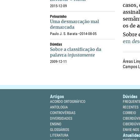
casos,
2015-12-09
assina
Pelourinho
semânti
Uma desmarcação mal
os de
a
demarcada
Paulo J. S. Barata •
2014-08-05
Sobre
em
de
Dúvidas
Sobre a classificação da
palavra
injustamente
Áreas Lin
2009-12-11
Campos Li
Artigos
Dúvidas
ACORDO ORTOGRÁFICO
FREQUENT
ANTOLOGIA
RECENTES
CONTROVÉRSIAS
CORREIO
DIVERSIDADES
CIBERDÚVI
ENSINO
CIBERDÚVI
GLOSSÁRIOS
ENVIE-NOS
Atualida
LITERATURA