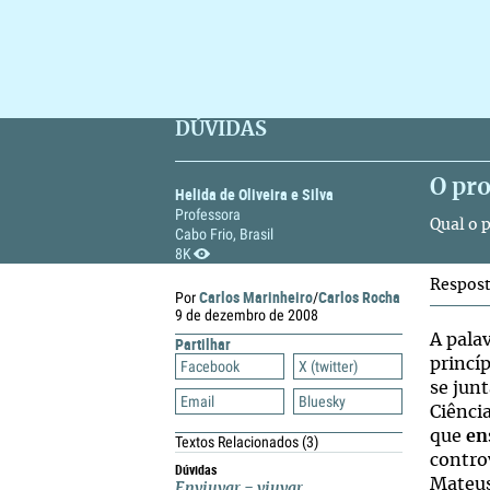
DÚVIDAS
O pr
Helida de Oliveira e Silva
Professora
Qual o 
Cabo Frio, Brasil
8K
Respos
Carlos Marinheiro
Carlos Rocha
Por
/
9 de dezembro de 2008
A pala
Partilhar
princí
Facebook
X (twitter)
se jun
Email
Bluesky
Ciênci
que
en
Textos Relacionados
(3)
contro
Dúvidas
Mateu
Enviuvar
=
viuvar