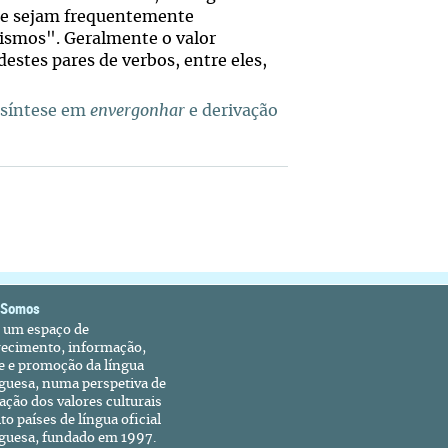
que sejam frequentemente
nismos". Geralmente o valor
estes pares de verbos, entre eles,
ssíntese em
envergonhar
e derivação
 Somos
é um espaço de
recimento, informação,
e e promoção da língua
guesa, numa perspetiva de
ação dos valores culturais
to países de língua oficial
guesa, fundado em 1997.