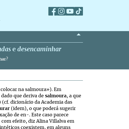
m
adas
e
desencaminhar
har
?
colocar na salmoura»). Em
 dado que deriva de
salmoura
, a que
) (cf. dicionário da Academia das
urar
(idem), o que poderá sugerir
xação de en-. Este caso parece
com efeito, diz Alina Villalva em
sintéticos coexistem, em alguns