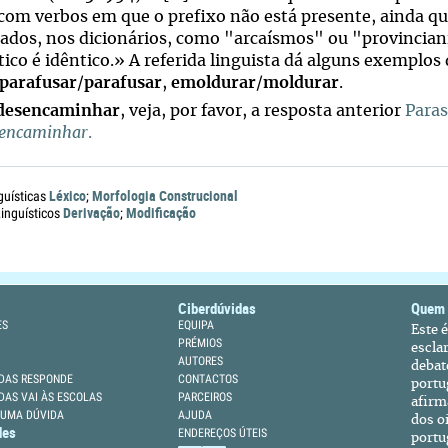
 com verbos em que o prefixo não está presente, ainda 
lados, nos dicionários, como "arcaísmos" ou "provincia
co é idêntico.» A referida linguista dá alguns exemplos d
parafusar
/
parafusar
,
emoldurar
/
moldurar
.
desencaminhar
, veja, por favor, a resposta anterior
Para
sencaminhar
.
Léxico
Morfologia Construcional
guísticas
;
Derivação
Modificação
nguísticos
;
Ciberdúvidas
Quem
ES
EQUIPA
Este 
PRÉMIOS
escla
AUTORES
debat
DAS RESPONDE
CONTACTOS
portu
DAS VAI ÀS ESCOLAS
PARCEIROS
afirm
 UMA DÚVIDA
AJUDA
dos oi
des
ENDEREÇOS ÚTEIS
portu