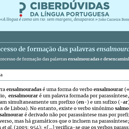
«A língua é como um rio: sem margens, desaparece.»
João Carreira Bo
ocesso de formação das palavras
ensalmour
processo de formação das palavras
ensalmouradas
e
desencamin
ta
vra
ensalmouradas
é uma forma do verbo
ensalmourar
(«
pio,
ensalmourar
é um palavra formada por parassíntese,
tam simultaneamente um prefixo (
en
-) e um sufixo (-
ar
as de Lisboa). No entanto, existe o verbo sinónimo
salmo
salmourar
é derivado não por parassíntese mas por prefi
verso, mas há gramáticos que o incluem na parassíntese; 
s
et al.
(2003: 954): «[...] verifica-se que os verbos paras