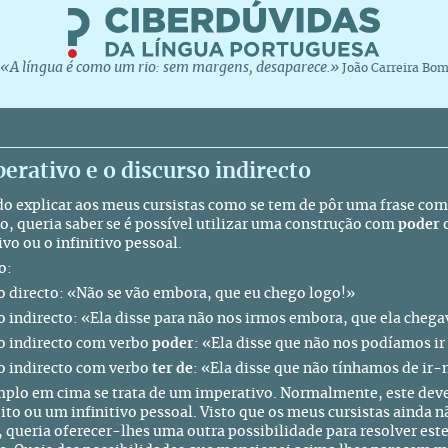
«A língua é como um rio: sem margens, desaparece.»
João Carreira Bo
erativo e o discurso indirecto
o explicar aos meus cursistas como se tem de pôr uma frase com
to, queria saber se é possível utilizar uma construção com
poder
vo ou o infinitivo pessoal.
o:
o directo: «Não se vão embora, que eu chego logo!»
o indirecto: «Ela disse para não nos irmos embora, que ela chega
o indirecto com verbo
poder
: «Ela disse que não nos podíamos i
o indirecto com verbo
ter de
: «Ela disse que não tínhamos de ir
plo em cima se trata de um imperativo. Normalmente, este deve
ito ou um infinitivo pessoal. Visto que os meus cursistas ainda
 queria oferecer-lhes uma outra possibilidade para resolver es