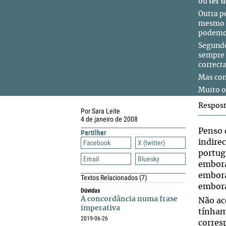
ou
ter 
Outra p
mesmo d
podemos
Segundo
sempre 
correcta
Mas com
Muito o
Respos
Por Sara Leite
4 de janeiro de 2008
Penso 
Partilhar
indire
Facebook
X (twitter)
portug
Email
Bluesky
embora
embora
Textos Relacionados
(7)
embor
Dúvidas
A concordância numa frase
Não ac
imperativa
tínham
2019-06-26
corres