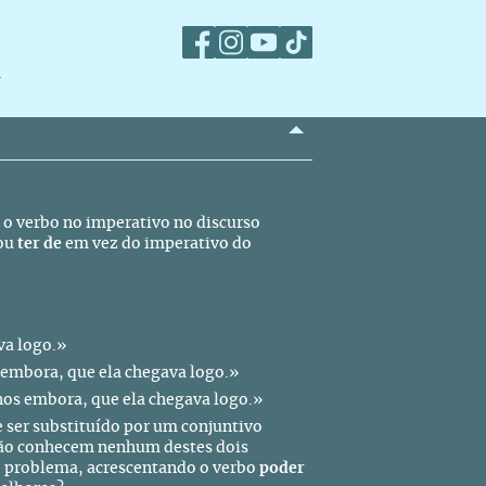
m
 o verbo no imperativo no discurso
ou
ter de
em vez do imperativo do
va logo.»
r embora, que ela chegava logo.»
-nos embora, que ela chegava logo.»
 ser substituído por um conjuntivo
 não conhecem nenhum destes dois
te problema, acrescentando o verbo
poder