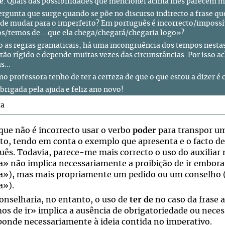
de
. Quais das possibilidades que mencionei acima lhes parecem 
ergunta que surge quando se põe no discurso indirecto a frase q
e mudar para o imperfeito? Em português é incorrecto/impossíve
/temos de... que ela chega/chegará/chegaria logo»?
 as regras gramaticais, há uma incongruência dos tempos nestas 
tão rígido e depende muitas vezes das circunstâncias. Por isso 
s...
o professora tenho de ter a certeza de que o que estou a dizer é 
brigada pela ajuda e feliz ano novo!
ta
que não é incorrecto usar o verbo
poder
para transpor um
cto, tendo em conta o exemplo que apresenta e o facto de 
uês. Todavia, parece-me mais correcto o uso do auxiliar
» não implica necessariamente a proibição de ir embora
»), mas mais propriamente um pedido ou um conselho (
a»).
onselharia, no entanto, o uso de
ter de
no caso da frase 
os de ir» implica a ausência de obrigatoriedade ou nec
ponde necessariamente à ideia contida no imperativo.