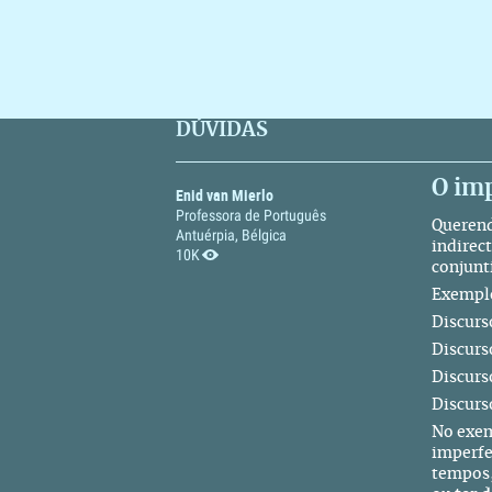
DÚVIDAS
O imp
Enid van Mierlo
Professora de Português
Querend
Antuérpia, Bélgica
indirec
10K
conjunti
Exempl
Discurs
Discurs
Discurs
Discurs
No exem
imperfe
tempos,