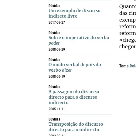
Dúvidas
Quanto
Um exemplo de discurso
das ci
indireto livre
exempl
2017-09-27
reform
Dúvidas
reform
Sobre o imperativo do verbo
«chega
poder
chegou
2008-09-29
Dúvidas
O modo verbal depois do
Rel
Tema
verbo
dizer
2008-06-19
Dúvidas
A passagem do discurso
directo para o discurso
indirecto
2005-11-11
Dúvidas
Transposição do discurso
directo para o indirecto