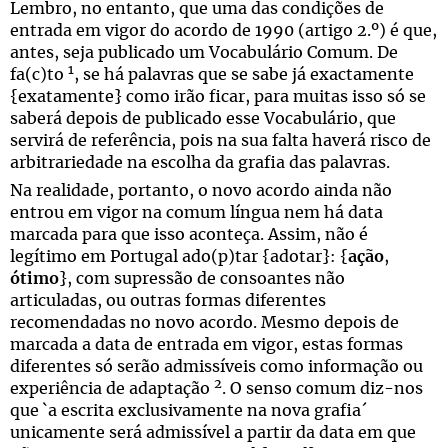
Lembro, no entanto, que uma das condições de
entrada em vigor do acordo de 1990 (artigo 2.º) é que,
antes, seja publicado um Vocabulário Comum. De
1
fa(c)to
, se há palavras que se sabe já exactamente
{exatamente} como irão ficar, para muitas isso só se
saberá depois de publicado esse Vocabulário, que
servirá de referência, pois na sua falta haverá risco de
arbitrariedade na escolha da grafia das palavras.
Na realidade, portanto, o novo acordo ainda não
entrou em vigor na comum língua nem há data
marcada para que isso aconteça. Assim, não é
legítimo em Portugal ado(p)tar {adotar}: {
ação
,
ótimo
}, com supressão de consoantes não
articuladas, ou outras formas diferentes
recomendadas no novo acordo. Mesmo depois de
marcada a data de entrada em vigor, estas formas
diferentes só serão admissíveis como informação ou
2
experiência de adaptação
. O senso comum diz-nos
que `a escrita exclusivamente na nova grafia´
unicamente será admissível a partir da data em que