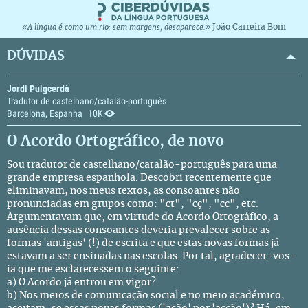
João Carreira Bom
«A língua é como um rio: sem margens, desaparece.»
DÚVIDAS
Jordi Puigcerdà
Tradutor de castelhano/catalão-português
Barcelona, Espanha
10K
O Acordo Ortográfico, de novo
Sou tradutor de castelhano/catalão-português para uma
grande empresa espanhola. Descobri recentemente que
eliminavam, nos meus textos, as consoantes não
pronunciadas em grupos como: "ct", "cç", "cc", etc.
Argumentavam que, em virtude do Acordo Ortográfico, a
ausência dessas consoantes deveria prevalecer sobre as
formas 'antigas' (!) de escrita e que estas novas formas já
estavam a ser ensinadas nas escolas. Por tal, agradecer-vos-
ia que me esclarecessem o seguinte:
a) O Acordo já entrou em vigor?
b) Nos meios de comunicação social e no meio académico,