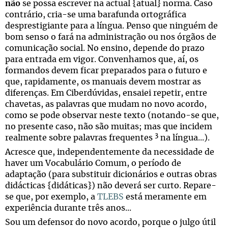
não
se possa escrever na actual {atual} norma. Caso
contrário, cria-se uma barafunda ortográfica
desprestigiante para a língua. Penso que ninguém de
bom senso o fará na administração ou nos órgãos de
comunicação social. No ensino, depende do prazo
para entrada em vigor. Convenhamos que, aí, os
formandos devem ficar preparados para o futuro e
que, rapidamente, os manuais devem mostrar as
diferenças. Em Ciberdúvidas, ensaiei repetir, entre
chavetas, as palavras que mudam no novo acordo,
como se pode observar neste texto (notando-se que,
no presente caso, não são muitas; mas que incidem
3
realmente sobre palavras frequentes
na língua...).
Acresce que, independentemente da necessidade de
haver um Vocabulário Comum, o período de
adaptação (para substituir dicionários e outras obras
didácticas {didáticas}) não deverá ser curto. Repare-
se que, por exemplo, a
TLEBS
está meramente em
experiência durante três anos...
Sou um defensor do novo acordo, porque o julgo útil