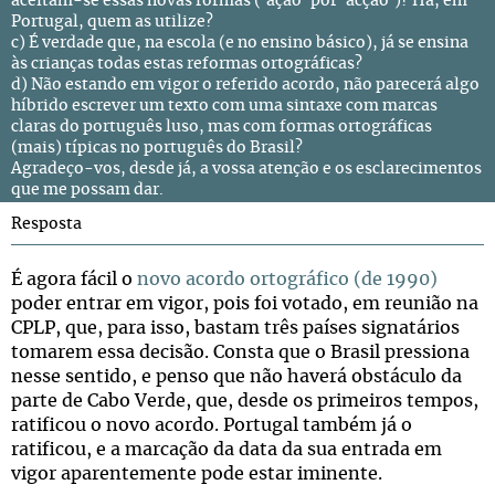
aceitam-se essas novas formas ('ação' por 'acção')? Há, em
Portugal, quem as utilize?
c) É verdade que, na escola (e no ensino básico), já se ensina
às crianças todas estas reformas ortográficas?
d) Não estando em vigor o referido acordo, não parecerá algo
híbrido escrever um texto com uma sintaxe com marcas
claras do português luso, mas com formas ortográficas
(mais) típicas no português do Brasil?
Agradeço-vos, desde já, a vossa atenção e os esclarecimentos
que me possam dar.
Resposta
É agora fácil o
novo acordo ortográfico (de 1990)
poder entrar em vigor, pois foi votado, em reunião na
CPLP, que, para isso, bastam três países signatários
tomarem essa decisão. Consta que o Brasil pressiona
nesse sentido, e penso que não haverá obstáculo da
parte de Cabo Verde, que, desde os primeiros tempos,
ratificou o novo acordo. Portugal também já o
ratificou, e a marcação da data da sua entrada em
vigor aparentemente pode estar iminente.