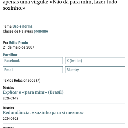
apenas uma vírgula: «Não dá para mim, fazer tudo
sozinho.»
Uso e norma
Tema
pronome
Classe de Palavras
Edite Prada
Por
21 de maio de 2007
Partilhar
Facebook
X (twitter)
Email
Bluesky
Textos Relacionados
(7)
Dúvidas
Explicar
e «para mim» (Brasil)
2026-03-19
Dúvidas
Redundância: «sozinho para si mesmo»
2024-04-23