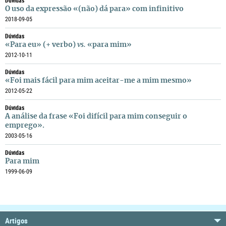
Dúvidas
O uso da expressão «(não) dá para» com infinitivo
2018-09-05
Dúvidas
«Para eu» (+ verbo)
vs.
«para mim»
2012-10-11
Dúvidas
«Foi mais fácil para mim aceitar-me a mim mesmo»
2012-05-22
Dúvidas
A análise da frase «Foi difícil para mim conseguir o
emprego».
2003-05-16
Dúvidas
Para mim
1999-06-09
Artigos