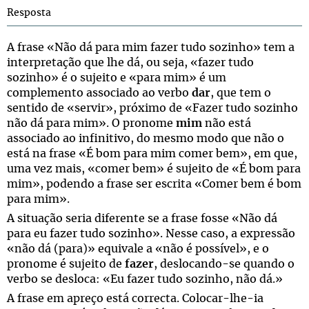
Resposta
A frase «Não dá para mim fazer tudo sozinho» tem a
interpretação que lhe dá, ou seja, «fazer tudo
sozinho» é o sujeito e «para mim» é um
complemento associado ao verbo
dar
, que tem o
sentido de «servir», próximo de «Fazer tudo sozinho
não dá para mim». O pronome
mim
não está
associado ao infinitivo, do mesmo modo que não o
está na frase «É bom para mim comer bem», em que,
uma vez mais, «comer bem» é sujeito de «É bom para
mim», podendo a frase ser escrita «Comer bem é bom
para mim».
A situação seria diferente se a frase fosse «Não dá
para eu fazer tudo sozinho». Nesse caso, a expressão
«não dá (para)» equivale a «não é possível», e o
pronome é sujeito de
fazer
, deslocando-se quando o
verbo se desloca: «Eu fazer tudo sozinho, não dá.»
A frase em apreço está correcta. Colocar-lhe-ia