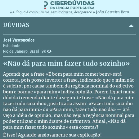
João Carreira Bom
«A língua é como um rio: sem margens, desaparece.»
DÚVIDAS
José Vasconcelos
Estudante
Rio de Janeiro, Brasil
9K
«Não dá para mim fazer tudo sozinho»
Aprendi que a frase «É bom para mim comer bem» está
correta, pois posso inverter a frase, indicando que o
mim
não
é sujeito, por causa também da regência nominal do adjetivo
bom
e porque «para mim» indica opinião. Porém fiquei numa
dúvida tremenda diante da seguinte frase: «Não dá para mim
fazer tudo sozinho»; justificaria assim: «Fazer tudo sozinho
não dá para mim» ou «Para mim, fazer tudo não dá» — até
vejo a idéia de opinião, mas não vejo a regência nominal para
poder utilizar o
mim
diante de infinitivo. Afinal, «Não dá
para mim fazer tudo sozinho» está correta?!
É isso! Aguardo ansiosamente sua explicação!