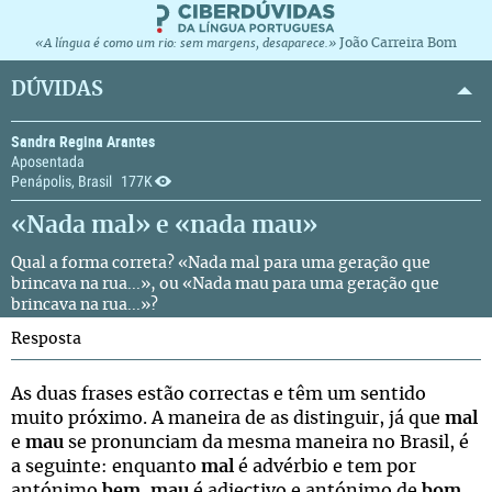
João Carreira Bom
«A língua é como um rio: sem margens, desaparece.»
DÚVIDAS
Sandra Regina Arantes
Aposentada
Penápolis, Brasil
177K
«Nada mal» e «nada mau»
Qual a forma correta? «Nada mal para uma geração que
brincava na rua...», ou «Nada mau para uma geração que
brincava na rua...»?
Resposta
As duas frases estão correctas e têm um sentido
muito próximo. A maneira de as distinguir, já que
mal
e
mau
se pronunciam da mesma maneira no Brasil, é
a seguinte: enquanto
mal
é advérbio e tem por
antónimo
bem
,
mau
é adjectivo e antónimo de
bom
.