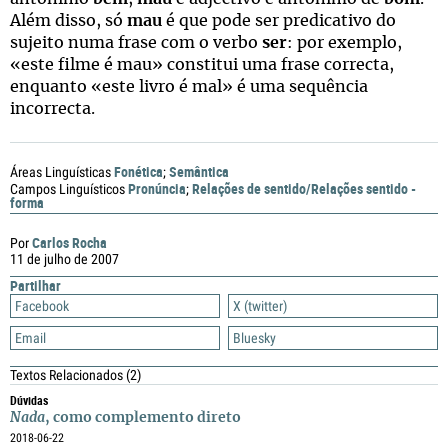
Além disso, só
mau
é que pode ser predicativo do
sujeito numa frase com o verbo
ser
: por exemplo,
«este filme é mau» constitui uma frase correcta,
enquanto «este livro é mal» é uma sequência
incorrecta.
Fonética
Semântica
Áreas Linguísticas
;
Pronúncia
Relações de sentido/Relações sentido -
Campos Linguísticos
;
forma
Carlos Rocha
Por
11 de julho de 2007
Partilhar
Facebook
X (twitter)
Email
Bluesky
Textos Relacionados
(2)
Dúvidas
Nada
, como complemento direto
2018-06-22