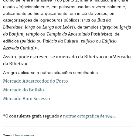
Como se refere na alínea i) do ponto 2, a letra maiúscula inicial é
usada «[o]pcionalmente, em palavras usadas reverencialmente,
aulicamente ou hierarquicamente, em início de versos, em
categorizações de logradouros públicos: (
ou
rua
Rua da
,
ou
), de templos (
ou
Liberdade
largo
Largo dos Leões
igreja
Igreja
ou
), de
do Bonfim,
templo
Templo do Apostolado Positivista
edifícios (
ou
,
ou
palácio
Palácio da Cultura
edifício
Edifício
)
»
Azevedo Cunha
.
Assim, pode escrever-se «mercado da Ribeira» ou «Mercado
da Ribeira».
A regra aplica-se a outras situações semelhantes:
Mercado Abastecedor do Porto
Mercado do Bolhão
Mercado Bom Sucesso
*O consulente grafa segundo a
norma ortografica de 1945
.
Uso e norma
Tema