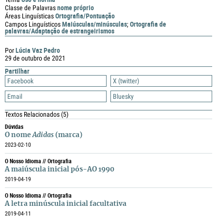
nome próprio
Classe de Palavras
Ortografia/Pontuação
Áreas Linguísticas
Maiúsculas/minúsculas
Ortografia de
Campos Linguísticos
;
palavras/Adaptação de estrangeirismos
Lúcia Vaz Pedro
Por
29 de outubro de 2021
Partilhar
Facebook
X (twitter)
Email
Bluesky
Textos Relacionados
(5)
Dúvidas
O nome
Adidas
(marca)
2023-02-10
O Nosso Idioma // Ortografia
A maiúscula inicial pós-AO 1990
2019-04-19
O Nosso Idioma // Ortografia
A letra minúscula inicial facultativa
2019-04-11