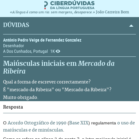
João Carreira Bom
«A língua é como um rio: sem margens, desaparece.»
DÚVIDAS
António Pedro Veiga de Fernandez Gonzalez
Desenhador
A Dos Cunhados, Portugal
1K
Maiúsculas iniciais em
Mercado da
Ribeira
Qual a forma de escrever correctamente?
É "mercado da Ribeira" ou "Mercado da Ribeira"?
Muito obrigado.
Resposta
O
(
) regulamenta
Acordo Ortográfico de 1990
Base XIX
o uso de
.
maiúsculas e de minúsculas