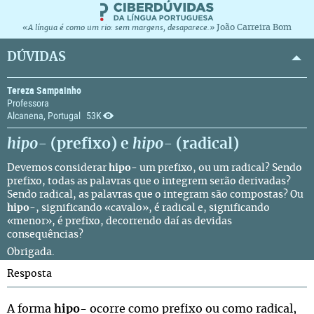
João Carreira Bom
«A língua é como um rio: sem margens, desaparece.»
DÚVIDAS
Tereza Sampainho
Professora
Alcanena, Portugal
53K
hipo-
(prefixo) e
hipo-
(radical)
Devemos considerar
hipo-
um prefixo, ou um radical? Sendo
prefixo, todas as palavras que o integrem serão derivadas?
Sendo radical, as palavras que o integram são compostas? Ou
hipo-
, significando «cavalo», é radical e, significando
«menor», é prefixo, decorrendo daí as devidas
consequências?
Obrigada.
Resposta
A forma
hipo-
ocorre como prefixo ou como radical,