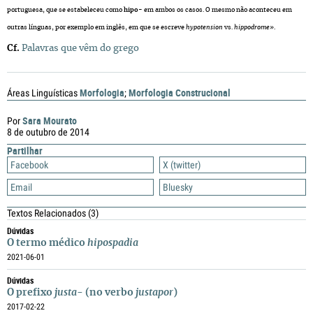
portuguesa, que se estabeleceu como
hipo
- em ambos os casos. O mesmo não aconteceu em
outras línguas, por exemplo em inglês, em que se escreve
hypotension
vs.
hippodrome»
.
Cf.
Palavras que vêm do grego
Morfologia
Morfologia Construcional
Áreas Linguísticas
;
Sara Mourato
Por
8 de outubro de 2014
Partilhar
Facebook
X (twitter)
Email
Bluesky
Textos Relacionados
(3)
Dúvidas
O termo médico
hipospadia
2021-06-01
Dúvidas
O prefixo
justa
- (no verbo
justapor
)
2017-02-22