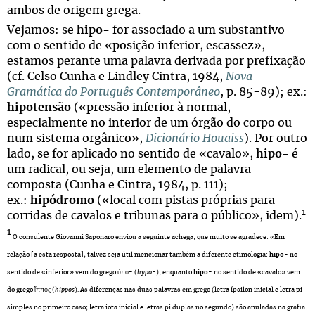
ambos de origem grega.
Vejamos: se
hipo-
for associado a um substantivo
com o sentido de «posição inferior, escassez»,
estamos perante uma palavra derivada por prefixação
(cf. Celso Cunha e Lindley Cintra, 1984,
Nova
Gramática do Português Contemporâneo
, p. 85-89); ex.:
hipotensão
(«pressão inferior à normal,
especialmente no interior de um órgão do corpo ou
num sistema orgânico»,
Dicionário Houaiss
). Por outro
lado, se for aplicado no sentido de «cavalo»,
hipo-
é
um radical, ou seja, um elemento de palavra
composta (Cunha e Cintra, 1984, p. 111);
ex.:
hipódromo
(«local com pistas próprias para
1
corridas de cavalos e tribunas para o público», idem).
1
O consulente Giovanni Saponaro enviou a seguinte achega, que muito se agradece: «Em
relação [a esta resposta], talvez seja útil mencionar também a diferente etimologia:
hipo
- no
sentido de «inferior» vem do grego ὑπο- (
hypo
-), enquanto
hipo
- no sentido de «cavalo» vem
do grego ἵππος (
hippos
). As diferenças nas duas palavras em grego (letra ípsilon inicial e letra pi
simples no primeiro caso; letra iota inicial e letras pi duplas no segundo) são anuladas na grafia