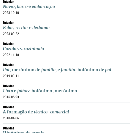
Dúvidas
Navio
,
barco
e
embarcação
2023-10-10
Dúvidas
Falar
,
recitar
e
declamar
2023-09-22
Dúvidas
Cozido
vs.
cozinhado
2022-11-18
Dúvidas
Pai
, merónimo de
família,
e
família
, holónimo de
pai
2019-03-11
Dúvidas
Livro
e
folhas
: holónimo, merónimo
2016-05-23
Dúvidas
A formação de
técnico-comercial
2010-04-06
Dúvidas