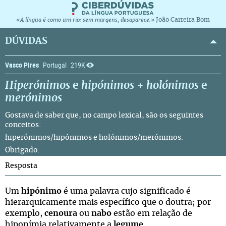
João Carreira Bom
«A língua é como um rio: sem margens, desaparece.»
DÚVIDAS
Vasco Pires
Portugal
219K
Hiperónimos
e
hipónimos
+
holónimos
e
merónimos
Gostava de saber que, no campo lexical, são os seguintes
conceitos:
hiperónimos/hipónimos e holónimos/merónimos.
Obrigado.
Resposta
Um
hipónimo
é uma palavra cujo significado é
hierarquicamente mais específico que o doutra; por
exemplo,
cenoura
ou
nabo
estão em relação de
hiponímia relativamente a
legume
.