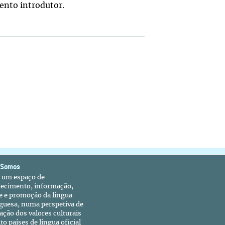
ento introdutor.
 Somos
é um espaço de
recimento, informação,
e e promoção da língua
guesa, numa perspetiva de
ação dos valores culturais
to países de língua oficial