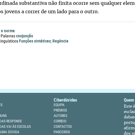
rdinada substantiva não finita ocorre sem qualquer elem
os jovens a correr de um lado para o outro.
 e norma
conjunção
 Palavras
Funções sintáticas
Regência
nguísticos
;
Ciberdúvidas
Quem
ES
EQUIPA
Este 
PRÉMIOS
escla
MUNS
AUTORES
debat
DAS RESPONDE
CORREIO
portu
DAS VAI ÀS ESCOLAS
CONTACTOS
afirm
 UMA DÚVIDA
PARCEIROS
dos oi