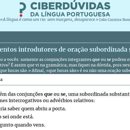
«A língua é como um rio: sem margens, desaparece.»
João Carreira Bo
entos introdutores de oração subordinada 
o a vocês: somente as conjunções integrantes
que
ou
se
podem e
tiva? É assim que vi na gramática; mas fiquei na dúvida, pois nes
 que horas são.» Afinal, «que horas são» é ou não uma oração sub
ta
lém das conjunções
que
ou
se
, uma subordinada substanti
es interrogativos ou advérbios relativos:
ria saber quem abriu a porta.
 sei onde está.
rgunto quando vens.