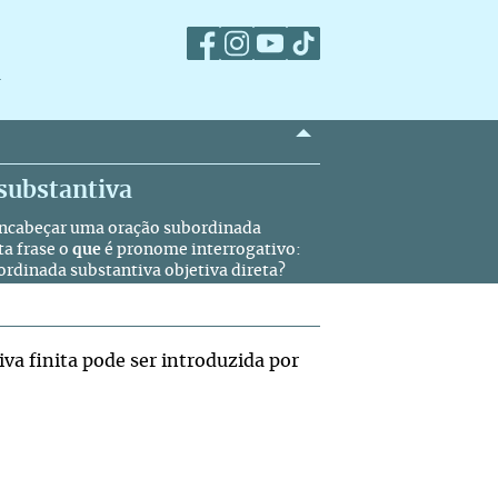
m
substantiva
ncabeçar uma oração subordinada
ta frase o
que
é pronome interrogativo:
ordinada substantiva objetiva direta?
va finita pode ser introduzida por