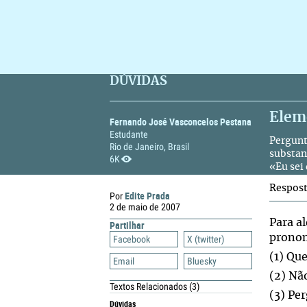
DÚVIDAS
Elem
Fernando José Vasconcelos Pestana
Estudante
Pergunt
Rio de Janeiro, Brasil
substan
6K
«Eu sei
Respos
Edite Prada
Por
2 de maio de 2007
Para a
Partilhar
pronom
Facebook
X (twitter)
(1) Que
Email
Bluesky
(2) Não
Textos Relacionados
(3)
(3) Pe
Dúvidas