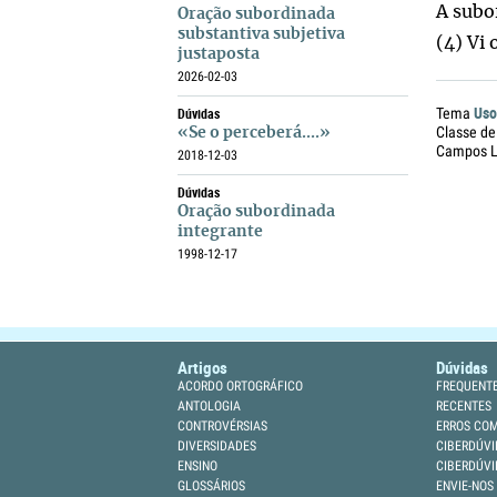
A subo
Oração subordinada
substantiva subjetiva
(4) Vi 
justaposta
2026-02-03
Uso
Dúvidas
Tema
Classe de
«Se o perceberá....»
Campos Li
2018-12-03
Dúvidas
Oração subordinada
integrante
1998-12-17
Artigos
Dúvidas
ACORDO ORTOGRÁFICO
FREQUENT
ANTOLOGIA
RECENTES
CONTROVÉRSIAS
ERROS CO
DIVERSIDADES
CIBERDÚVI
ENSINO
CIBERDÚVI
GLOSSÁRIOS
ENVIE-NOS