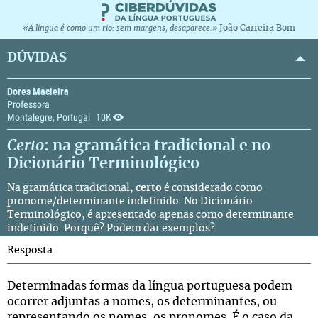
João Carreira Bom
«A língua é como um rio: sem margens, desaparece.»
DÚVIDAS
Dores Macieira
Professora
Montalegre, Portugal
10K
Certo
: na gramática tradicional e no
Dicionário Terminológico
Na gramática tradicional,
certo
é considerado como
pronome/determinante indefinido. No
Dicionário
Terminológico
, é apresentado apenas como determinante
indefinido. Porquê? Podem dar exemplos?
Resposta
Determinadas formas da língua portuguesa podem
ocorrer adjuntas a nomes, os determinantes, ou
representando os nomes, os pronomes. É o caso da