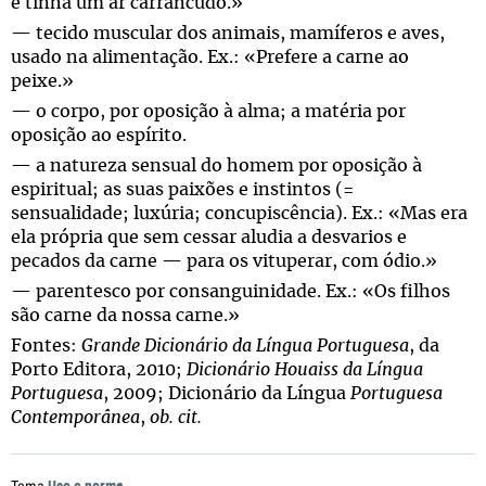
e tinha um ar carrancudo.»
— tecido muscular dos animais, mamíferos e aves,
usado na alimentação. Ex.: «Prefere a carne ao
peixe.»
— o corpo, por oposição à alma; a matéria por
oposição ao espírito.
— a natureza sensual do homem por oposição à
espiritual; as suas paixões e instintos (=
sensualidade; luxúria; concupiscência). Ex.: «Mas era
ela própria que sem cessar aludia a desvarios e
pecados da carne — para os vituperar, com ódio.»
— parentesco por consanguinidade. Ex.: «Os filhos
são carne da nossa carne.»
Fontes:
Grande Dicionário da Língua Portuguesa
, da
Porto Editora, 2010;
Dicionário Houaiss da Língua
Portuguesa
, 2009; Dicionário da Língua
Portuguesa
Contemporânea
,
ob. cit.
Uso e norma