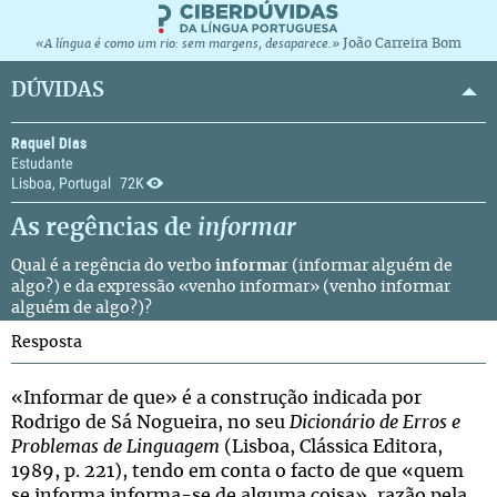
João Carreira Bom
«A língua é como um rio: sem margens, desaparece.»
DÚVIDAS
Raquel Dias
Estudante
Lisboa, Portugal
72K
As regências de
informar
Qual é a regência do verbo
informar
(informar alguém de
algo?) e da expressão «venho informar» (venho informar
alguém de algo?)?
Resposta
«Informar de que» é a construção indicada por
Rodrigo de Sá Nogueira, no seu
Dicionário de Erros e
Problemas de Linguagem
(Lisboa, Clássica Editora,
1989, p. 221), tendo em conta o facto de que «quem
se informa informa-se de alguma coisa», razão pela