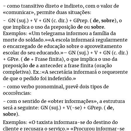
- como transitivo direto e indireto, com o valor de
«comunicar», permite duas situações:
- GN (suj.) + V + GN (c. dir.) + GPrep. (
de
,
sobre
), o
que implica o uso da preposição
de
ou
sobre
.
Exemplos: «Um telegrama informou a família da
morte do soldado.»«A escola informará regularmente
o encarregado de educação sobre o aproveitamento
escolar do seu educando.»– GN (suj.) + V + GN (c. dir.)
+ GPre. (
de +
Frase finita), o que implica o uso da
preposição
de
a anteceder a frase finita (oração
completiva). Ex.:«A secretária informará o requerente
de que o pedido foi indeferido.»
- como verbo pronominal, prevê dois tipos de
ocorrências:
- com o sentido de «obter informações», a estrutura
será a seguinte: GN (suj.) + V(-se) + GPrep. (
de
,
sobre
).
Exemplos: «O taxista informara-se do destino do
cliente e recusara o serviço.» «Procurou informar-se