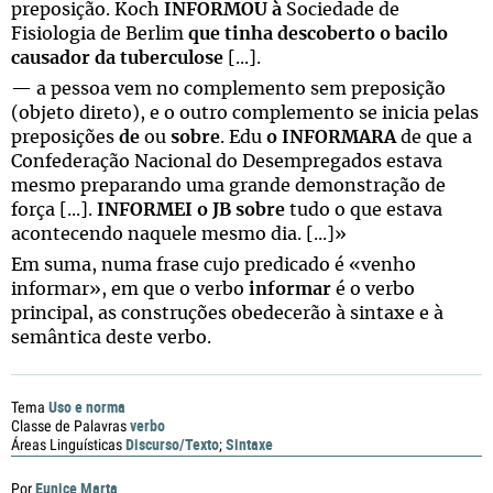
preposição. Koch
INFORMOU à
Sociedade de
Fisiologia de Berlim
que tinha descoberto o bacilo
causador da tuberculose
[...].
— a pessoa vem no complemento sem preposição
(objeto direto), e o outro complemento se inicia pelas
preposições
de
ou
sobre
. Edu
o INFORMARA
de que a
Confederação Nacional do Desempregados estava
mesmo preparando uma grande demonstração de
força [...].
INFORMEI o JB sobre
tudo o que estava
acontecendo naquele mesmo dia. [...]»
Em suma, numa frase cujo predicado é «venho
informar», em que o verbo
informar
é o verbo
principal, as construções obedecerão à sintaxe e à
semântica deste verbo.
Uso e norma
Tema
verbo
Classe de Palavras
Discurso/Texto
Sintaxe
Áreas Linguísticas
;
Eunice Marta
Por