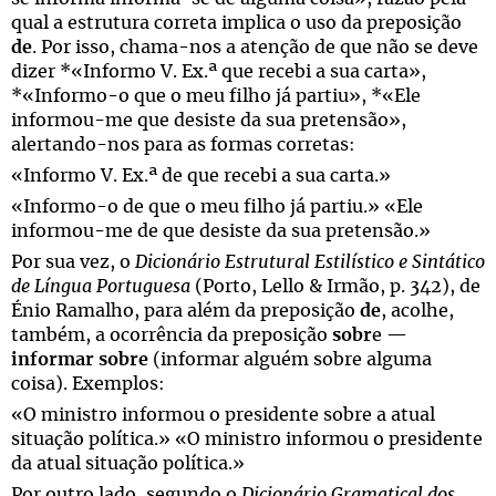
qual a estrutura correta implica o uso da preposição
de
. Por isso, chama-nos a atenção de que não se deve
dizer *«Informo V. Ex.ª que recebi a sua carta»,
*«Informo-o que o meu filho já partiu», *«Ele
informou-me que desiste da sua pretensão»,
alertando-nos para as formas corretas:
«Informo V. Ex.ª de que recebi a sua carta.»
«Informo-o de que o meu filho já partiu.» «Ele
informou-me de que desiste da sua pretensão.»
Por sua vez, o
Dicionário Estrutural Estilístico e Sintático
de Língua Portuguesa
(Porto, Lello & Irmão, p. 342), de
Énio Ramalho, para além da preposição
de
, acolhe,
também, a ocorrência da preposição
sobr
e —
informar sobre
(informar alguém sobre alguma
coisa). Exemplos:
«O ministro informou o presidente sobre a atual
situação política.» «O ministro informou o presidente
da atual situação política.»
Por outro lado, segundo o
Dicionário Gramatical dos