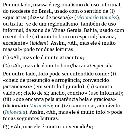
Por um lado,
massa
é regionalismo de uso informal,
do nordeste do Brasil, usado com o sentido de (i)
«que atrai (diz-se de pessoa)» (
Dicionário Houaiss
),
ou tratar-se de um regionalismo, também de uso
informal, da zona de Minas Gerais, Bahia, usado com
o sentido de (ii) «muito bom ou especial; bacana,
excelente» (
ibidem
). Assim, «Ah, mas ele é muito
massa!» pode ter duas leituras:
(1) «Ah, mas ele é muito atraente»;
(2) «Ah, mas ele é muito bom/bacana/especial».
Por outro lado,
fofo
pode ser entendido como: (i)
«cheio de presunção e arrogância; convencido,
jactancioso» (em sentido figurado); (ii) «muito
vaidoso; cheio de si; ancho, concho» (uso informal);
(iii) «que encanta pela aparência bela e graciosa»
(dicionário
Michaelis
); ou (iv) «amoroso, adorável»
(
Infopédia
). Assim, «Ah, mas ele é muito fofo!» pode
ter as seguintes leituras:
(3) «Ah, mas ele é muito convencido!»;