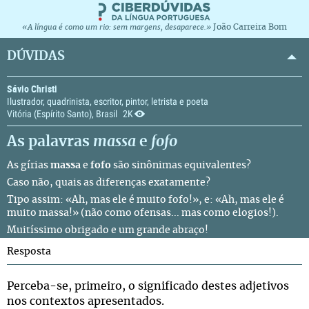
João Carreira Bom
«A língua é como um rio: sem margens, desaparece.»
DÚVIDAS
Sávio Christi
Ilustrador, quadrinista, escritor, pintor, letrista e poeta
Vitória (Espírito Santo), Brasil
2K
As palavras
massa
e
fofo
As gírias
massa
e
fofo
são sinônimas equivalentes?
Caso não, quais as diferenças exatamente?
Tipo assim: «Ah, mas ele é muito fofo!», e: «Ah, mas ele é
muito massa!» (não como ofensas... mas como elogios!).
Muitíssimo obrigado e um grande abraço!
Resposta
Perceba-se, primeiro, o significado destes adjetivos
nos contextos apresentados.