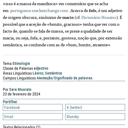
«isso é a massa da mandioca» ver comentário que se acha
em
portuguese.stackexchange.com
. Acerca de
fofo
, é um adjetivo
de origem obscura, sinónimo de
macio
(cf.
Dicionário Houaiss
). É
possível que a aceção de «bonito, gracioso» tenha que ver com o
facto de, quando se fala de massa, se preze a qualidade de ser
macia, ou seja, fofa, e, portanto, gostosa, noção que, por extensão
semântica, se confunde com as de «bom, bonito, atraente».
Etimologia
Tema
adjectivo
Classe de Palavras
Léxico
Semântica
Áreas Linguísticas
;
Atestação/Significado de palavras
Campos Linguísticos
Sara Mourato
Por
23 de fevereiro de 2024
Partilhar
Facebook
X (twitter)
Email
Bluesky
Textos Relacionados
(1)