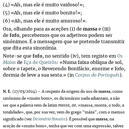
(4) «Ah, mas ele é muito vaidoso!»;
(5) «Ah, mas ele é muito bonito!»;
(6) «Ah, mas ele é muito amoroso!».
Ora, olhando para as aceções (i) de
massa
e (iii)
de
fofo
, percebemos que os adjetivos podem ser
sinónimos. É a mensagem que se pretende transmitir
que dita esta sinonímia.
Note-se que
fofo
, no sentido (iv), tem registo em
O
s
Maias
de
Eça de Queirós
: «Numa faixa oblíqua de sol,
sobre o tapete, o Reverendo Bonifácio, enorme e fofo,
dormia de leve a sua sesta.» (in
Corpus do Português
).
N. E.
(17/03/2024) – A respeito da origem do uso de
massa
, como
sinónimo de «muito bom», os dicionários nada adiantam, a não
ser que a palavra vem de latim
massa, ae
, «massa, monte, o todo, a
totalidade», que, por sua vez, vem do grego "máza", com o memso
significado (ver
Dicionário Houaiss
). É possível que
massa
, na
aceção de «muito bom», tenha que ver com uma expressão, talvez