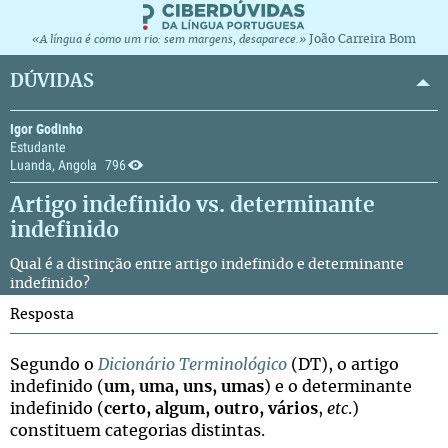
João Carreira Bom
«A língua é como um rio: sem margens, desaparece.»
DÚVIDAS
Igor Godinho
Estudante
Luanda, Angola
796
Artigo indefinido vs. determinante
indefinido
Qual é a distinção entre artigo indefinido e determinante
indefinido?
Resposta
Segundo o
Dicionário Terminológico
(DT), o artigo
indefinido (
um, uma, uns, umas
) e o determinante
indefinido (
certo, algum, outro, vários
,
etc
.)
constituem categorias distintas.