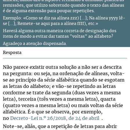
alíneas, dando azo a lapsos e retirando a utilidade prática às
remissões, que utilizo sobretudo quando o texto das alíneas
é de alguma extensão para poupar repetições.
Exemplo: «Como se diz na alínea zzz) [...]; Na alínea yyyy lê-
se [...]; Remete-se aqui para a alínea ffff), etc.»
Haverá alguma outra maneira correta de designação dos
itens de modo a evitar dar tantas "voltas" ao alfabeto?
Agradeço a atenção dispensada.
Resposta
Não parece existir outra solução a não ser a descrita
na pergunta: ou seja, na ordenação de alíneas, volta-
se ao princípio da série alfabética quando se esgotam
as letras do alfabeto; e vão-se repetindo as letras
conforme se trate da segunda (duas vezes a mesma
letra), terceira (três vezes a mesma letra), quarta
(quatro vezes a mesma letra) ou mais voltas da série
alfabética. É o que se observa, por exemplo,
no
Decreto-Lei n.º 26/2018, de 24 de abril
.
Note-se, aliás, que a repetição de letras para abrir