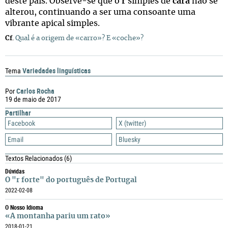
deste país. Observe-se que o
r
simples de
cara
não se
alterou, continuando a ser uma consoante uma
vibrante apical simples.
Cf
.
Qual é a origem de «carro»? E «coche»?
Variedades linguísticas
Tema
Carlos Rocha
Por
19 de maio de 2017
Partilhar
Facebook
X (twitter)
Email
Bluesky
Textos Relacionados
(6)
Dúvidas
O "r forte" do português de Portugal
2022-02-08
O Nosso Idioma
«A montanha pariu um rato»
2018-01-21