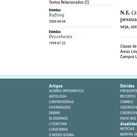
Textos Relacionados
(2)
Dúvidas
N.E.
(2
Rafting
pessoa
2006-04-04
seja, u
Dúvidas
Percebeste
1999-07-22
Classe de
Áreas Lin
Campos Li
Artigos
Dúvidas
ACORDO ORTOGRÁFICO
FREQUENT
ANTOLOGIA
RECENTES
CONTROVÉRSIAS
CORREIO
DIVERSIDADES
CIBERDÚVI
ENSINO
CIBERDÚVI
GLOSSÁRIOS
ENVIE-NOS
Atualida
LITERATURA
NOTÍCIAS
LUSOFONIAS
MONTRA DE
O NOSSO IDIOMA