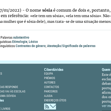
7/01/2022) - O nome
sósia
é comum de dois e, portanto, 
 em referência:
«ele tem um sósia
»,
«ela tem uma sósia
». Não
ma mulher que é sósia dele), mas trata-se de uma situação menos
substantivo
 Palavras
Etimologia
Léxico
guísticas
;
Contrastes de género
Atestação/Significado de palavras
nguísticos
;
Ciberdúvidas
Quem
ES
EQUIPA
Este 
PRÉMIOS
escla
AUTORES
debat
DAS RESPONDE
CONTACTOS
portu
DAS VAI ÀS ESCOLAS
PARCEIROS
afirm
 UMA DÚVIDA
AJUDA
dos oi
des
ENDEREÇOS ÚTEIS
portu
ver m
 LIVROS