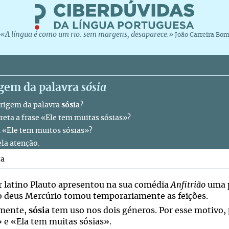
«A língua é como um rio: sem margens, desaparece.»
João Carreira Bo
igem da palavra
sósia
origem da palavra
sósia
?
rreta a frase «Ele tem muitas sósias»?
a «Ele tem muitos sósias»?
ela atenção.
ta
r latino Plauto apresentou na sua comédia
Anfitrião
uma 
 deus Mercúrio tomou temporariamente as feições.
lmente,
sósia
tem uso nos dois géneros. Por esse motivo,
» e «Ela tem muitas sósias».