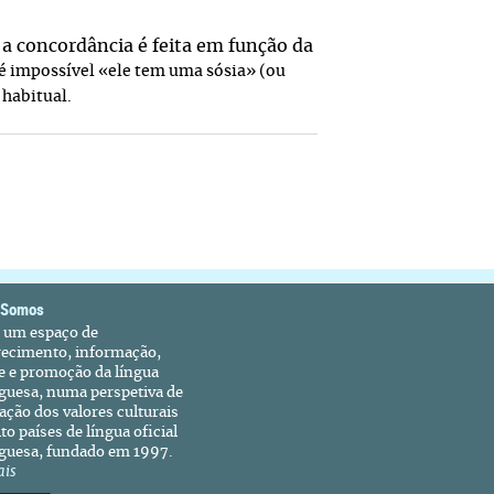
a concordância é feita em função da
 é impossível
«ele tem uma sósia
» (ou
 habitual.
 Somos
é um espaço de
recimento, informação,
e e promoção da língua
guesa, numa perspetiva de
ação dos valores culturais
to países de língua oficial
guesa, fundado em 1997.
ais