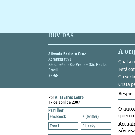
DÚVIDAS
A or
Silvânia Bárbara Cruz
Admnistrativa
Qual a 
São José do Rio Preto – São Paulo,
Brasil
Está co
8K
Ou seri
Grata p
Respos
A. Tavares Louro
Por
17 de abril de 2007
O auto
Partilhar
quem o
Facebook
X (twitter)
Actua
Email
Bluesky
sósias