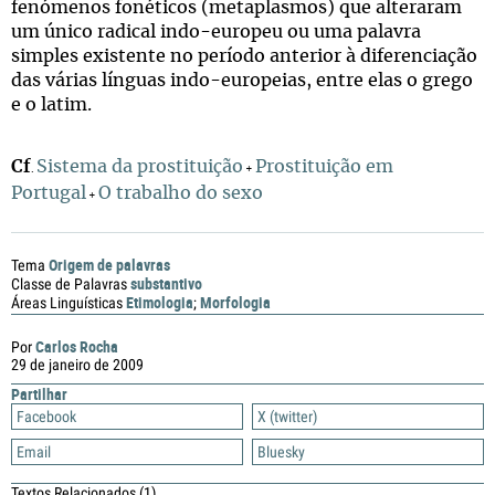
fenómenos fonéticos (metaplasmos) que alteraram
um único radical indo-europeu ou uma palavra
simples existente no período anterior à diferenciação
das várias línguas indo-europeias, entre elas o grego
e o latim.
Cf
Sistema da prostituição
Prostituição em
.
+
Portugal
O trabalho do sexo
+
Origem de palavras
Tema
substantivo
Classe de Palavras
Etimologia
Morfologia
Áreas Linguísticas
;
Carlos Rocha
Por
29 de janeiro de 2009
Partilhar
Facebook
X (twitter)
Email
Bluesky
Textos Relacionados
(1)