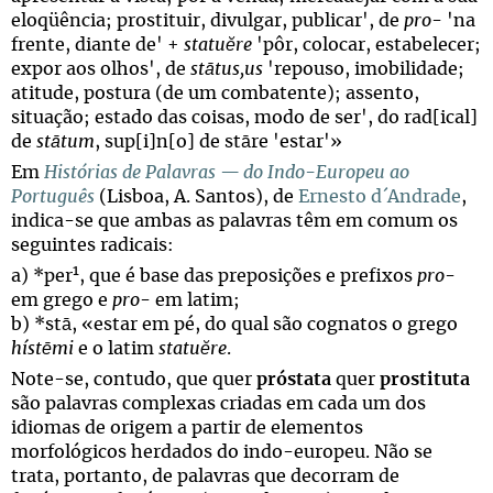
eloqüência; prostituir, divulgar, publicar', de
pro
- 'na
frente, diante de' +
statuĕre
'pôr, colocar, estabelecer;
expor aos olhos', de
stātus,us
'repouso, imobilidade;
atitude, postura (de um combatente); assento,
situação; estado das coisas, modo de ser', do rad[ical]
de
stātum
, sup[i]n[o] de stāre 'estar'»
Em
Histórias de Palavras — do Indo-Europeu ao
Português
(Lisboa, A. Santos), de
Ernesto d´Andrade
,
indica-se que ambas as palavras têm em comum os
seguintes radicais:
1
a) *per
, que é base das preposições e prefixos
pro
-
em grego e
pro
- em latim;
b) *stā, «estar em pé, do qual são cognatos o grego
hístēmi
e o latim
statuĕre
.
Note-se, contudo, que quer
próstata
quer
prostituta
são palavras complexas criadas em cada um dos
idiomas de origem a partir de elementos
morfológicos herdados do indo-europeu. Não se
trata, portanto, de palavras que decorram de