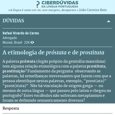
João Carreira Bom
«A língua é como um rio: sem margens, desaparece.»
DÚVIDAS
Rafael Ricardo do Carmo
Advogado
Muriaé, Brasil
22K
A etimologia de
próstata
e de
prostituta
A palavra
próstata
(órgão próprio da genitália masculina)
tem alguma relação etimológica com a palavra
prostituta
,
prostituição
? Fundamento da pergunta: observando as
palavras, há semelhanças interessantes que fazem com que a
pessoa identifique nestas palavras, exemplo, "prost(ata)"
"prost(ituta)". Não há vinculação de origem grega — ou
mesmo de outra língua — que passou pelo latim e chegou no
português? Estes vocábulos não sofreram metaplasmos e
foram se definindo semanticamente diversos?
Resposta