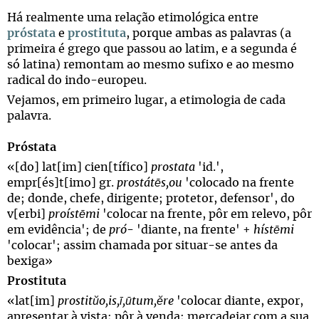
Há realmente uma relação etimológica entre
próstata
e
prostituta
, porque ambas as palavras (a
primeira é grego que passou ao latim, e a segunda é
só latina) remontam ao mesmo sufixo e ao mesmo
radical do indo-europeu.
Vejamos, em primeiro lugar, a etimologia de cada
palavra.
Próstata
«[do] lat[im] cien[tífico]
prostata
'id.',
empr[és]t[imo] gr.
prostátēs,ou
'colocado na frente
de; donde, chefe, dirigente; protetor, defensor', do
v[erbi]
proístēmi
'colocar na frente, pôr em relevo, pôr
em evidência'; de
pró
- 'diante, na frente' +
hístēmi
'colocar'; assim chamada por situar-se antes da
bexiga»
Prostituta
«lat[im]
prostitŭo,is,ī,ūtum,ĕre
'colocar diante, expor,
apresentar à vista; pôr à venda; mercadejar com a sua