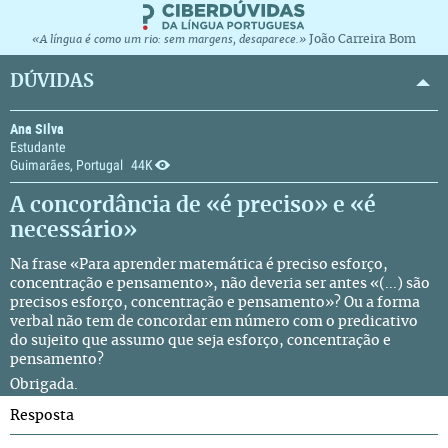
João Carreira Bom
«A língua é como um rio: sem margens, desaparece.»
DÚVIDAS
Ana Silva
Estudante
Guimarães, Portugal
44K
A concordância de «é preciso» e «é
necessário»
Na frase «Para aprender matemática é preciso esforço,
concentração e pensamento», não deveria ser antes «(...) são
precisos esforço, concentração e pensamento»? Ou a forma
verbal não tem de concordar em número com o predicativo
do sujeito que assumo que seja esforço, concentração e
pensamento?
Obrigada.
Resposta