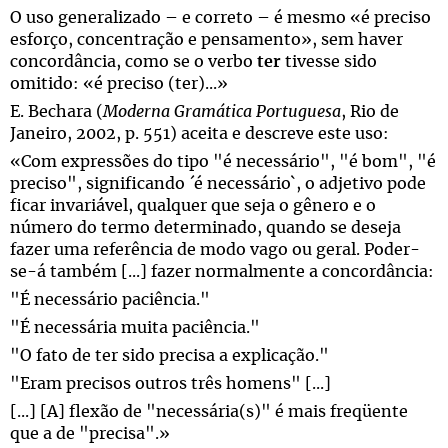
O uso generalizado – e correto – é mesmo «é preciso
esforço, concentração e pensamento», sem haver
concordância, como se o verbo
ter
tivesse sido
omitido: «é preciso (ter)...»
E. Bechara (
Moderna Gramática Portuguesa
, Rio de
Janeiro, 2002, p. 551) aceita e descreve este uso:
«Com expressões do tipo "é necessário", "é bom", "é
preciso", significando ´é necessário`, o adjetivo pode
ficar invariável, qualquer que seja o gênero e o
número do termo determinado, quando se deseja
fazer uma referência de modo vago ou geral. Poder-
se-á também [...] fazer normalmente a concordância:
"É necessário paciência."
"É necessária muita paciência."
"O fato de ter sido precisa a explicação."
"Eram precisos outros três homens" [...]
[...] [A] flexão de "necessária(s)" é mais freqüente
que a de "precisa".»