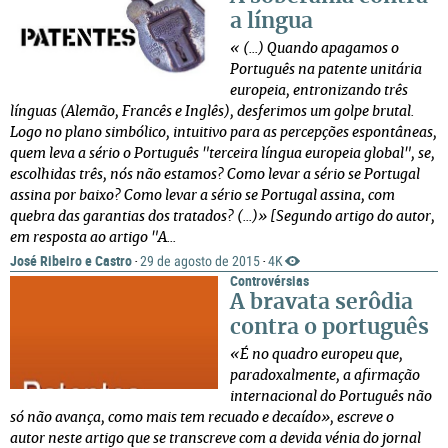
a língua
« (...) Quando apagamos o
Português na patente unitária
europeia, entronizando três
línguas (Alemão, Francês e Inglês), desferimos um golpe brutal.
Logo no plano simbólico, intuitivo para as percepções espontâneas,
quem leva a sério o Português "terceira língua europeia global", se,
escolhidas três, nós não estamos? Como levar a sério se Portugal
assina por baixo? Como levar a sério se Portugal assina, com
quebra das garantias dos tratados? (...)»
[Segundo artigo do autor,
em resposta ao artigo "A...
José Ribeiro e Castro
29 de agosto de 2015
4K
·
·
Controvérsias
A bravata serôdia
contra o português
«É no quadro europeu que,
paradoxalmente, a afirmação
internacional do Português não
só não avança, como mais tem recuado e decaído», escreve o
autor neste artigo que se transcreve com a devida vénia do jornal