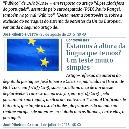
"Público" de 25/08/2015 – em resposta ao artigo "A pseudodefesa
do português", assinado pelo eurodeputado (PSD) Paulo Rangel,
também no jornal "Público".
[Desta mesma controvérsia, sobre a
exclusão do português do sistema de patentes da União Europeia,
ver ainda o segundo artigo de...
José Ribeiro e Castro
25 de agosto de 2015
3K
·
·
Controvérsias
Estamos à altura da
língua que temos?
Um teste muito
simples
Artigo-reflexão da autoria do
deputado português José Ribeiro e Castro e publicado no
Diário de
Notícias
, em 31/05/2015, sobre «o último acto de um dossiê
deplorável». Trata-se da aprovação, em 10/04/2015, pelo
parlamento português, do Acordo relativo ao Tribunal Unificado de
Patentes, que impõe o uso do inglês, do francês e do alemão ao
regime europeu de patentes, excluindo outras línguas, entre elas, o
português.
...
José Ribeiro e Castro
1 de julho de 2015
4K
·
·