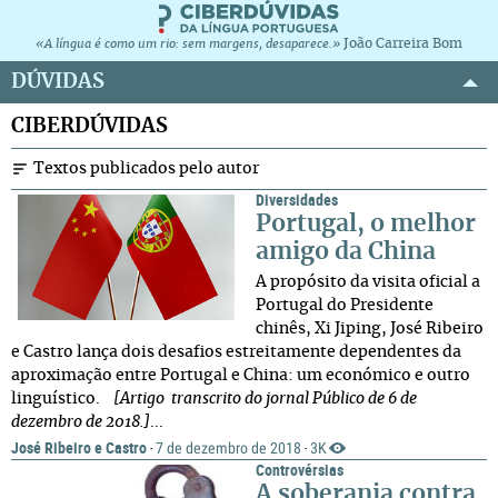
João Carreira Bom
«A língua é como um rio: sem margens, desaparece.»
DÚVIDAS
CIBERDÚVIDAS
Textos publicados pelo autor
Diversidades
Portugal, o melhor
amigo da China
A propósito da visita oficial a
Portugal do Presidente
chinês, Xi Jiping, José Ribeiro
e Castro lança dois desafios estreitamente dependentes da
aproximação entre Portugal e China: um económico e outro
linguístico.
[Artigo transcrito do jornal Público de 6 de
dezembro de 2018.]
...
José Ribeiro e Castro
7 de dezembro de 2018
3K
·
·
Controvérsias
A soberania contra