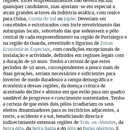
regiões. Estes empreendimentos não devem excluir
quaisquer candidatos, mas ajustam-se em especial a
atrair grandes actores da indústria asiática, com realce
para China,
Coreia do Sul
ou
Japão
. Deveriam ser
concebidos e estruturados com forte envolvimento das
autarquias locais, sobretudo das que sedeassem o pólo
central de cada empreendimento na região de Portalegre e
na região da Guarda, revestindo o figurino de
Zonas
Económicas Especiais
, com condições excepcionais de
instalação e actividade, definidos em regimes legais com
a duração de 50 anos. Tenho a certeza de que estes
períodos de 50 anos, correspondentes a pouco mais de
duas gerações, seriam necessários e suficientes para
inverter de modo duradouro a rampa demográfica e
económica dessas regiões, da doença crónica de
acentuado declive e abismo em que estão para um quadro
saudável de progresso e crescimento sustentados. Tenho
a certeza de que estes dois pólos irradiariam os seus
efeitos dinamizadores para os territórios adjacentes, a
norte, a ocidente e a sul, beneficiando directa e
indirectamente extensas regiões de
Trás-os-Montes
, da
Beira Alta
, da
Beira Baixa
e do
Alto
ao
Baixo Alentejo
. E