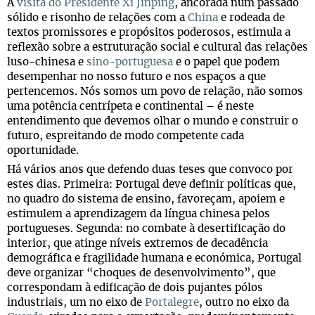
A
visita do Presidente Xi Jinping
, ancorada num passado
sólido e risonho de relações com a
China
e rodeada de
textos promissores e propósitos poderosos, estimula a
reflexão sobre a estruturação social e cultural das relações
luso-chinesa e
sino-portuguesa
e o papel que podem
desempenhar no nosso futuro e nos espaços a que
pertencemos. Nós somos um povo de relação, não somos
uma potência centrípeta e continental – é neste
entendimento que devemos olhar o mundo e construir o
futuro, espreitando de modo competente cada
oportunidade.
Há vários anos que defendo duas teses que convoco por
estes dias. Primeira: Portugal deve definir políticas que,
no quadro do sistema de ensino, favoreçam, apoiem e
estimulem a aprendizagem da língua chinesa pelos
portugueses. Segunda: no combate à desertificação do
interior, que atinge níveis extremos de decadência
demográfica e fragilidade humana e económica, Portugal
deve organizar “choques de desenvolvimento”, que
correspondam à edificação de dois pujantes pólos
industriais, um no eixo de
Portalegre
, outro no eixo da