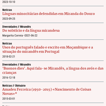
2023-10-10
Notícias
Línguas minoritárias defendidas em Miranda do Douro
2023-09-25
Diversidades // Mirandês
Do solstício e da língua mirandesa
Margarita Correia •
2021-06-22
Notícias
Usos do português falado e escrito em Moçambique e a
situação do mirandês em Portugal
2018-02-21
Diversidades // Mirandês
'Buonos dies'. Aqui fala-se Mirandês, a língua dos avós e das
crianças
2016-12-18
Notícias // Obituário
Amadeu Ferreira (1950-2015) «Nascimento de Coisas
Novas»*
2015-03-01