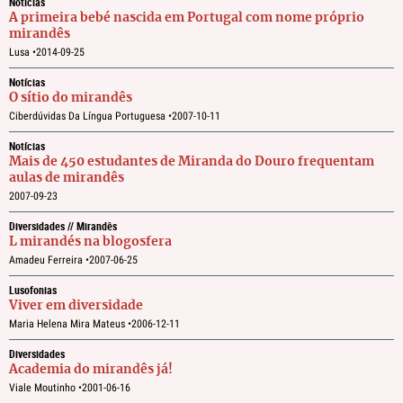
Notícias
A primeira bebé nascida em Portugal com nome próprio
mirandês
Lusa •
2014-09-25
Notícias
O sítio do mirandês
Ciberdúvidas Da Língua Portuguesa •
2007-10-11
Notícias
Mais de 450 estudantes de Miranda do Douro frequentam
aulas de mirandês
2007-09-23
Diversidades // Mirandês
L mirandés na blogosfera
Amadeu Ferreira •
2007-06-25
Lusofonias
Viver em diversidade
Maria Helena Mira Mateus •
2006-12-11
Diversidades
Academia do mirandês já!
Viale Moutinho •
2001-06-16