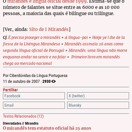
O
mirandês é língua oficial desde 1999
. Estima-se que o
número de falantes se situe entre as 6000 e as 10 000
pessoas, a maioria das quais é bilíngue ou trilíngue.
[Ver, ainda:
Síto de I Mirandés
]
Cf.
É preciso proteger o mirandês
+
A língua-pai
+
Hoije ye l die de la
fiesta de la
Lhéngua Mirandesa
+
Mirandês assinala 26 anos como
segunda língua oficial de Portugal
+
Mirandês: uma língua não morre
enquanto andar no sentir e no falar
+
Primeiro livro em mirandês
chega ao mercado nacional
Por Ciberdúvidas da Língua Portuguesa
2930
11 de outubro de 2007 ·
Partilhar
Facebook
X (twitter)
Email
Bluesky
Textos Relacionados
(12)
Diversidades // Mirandês
O mirandês tem estatuto oficial há 25 anos