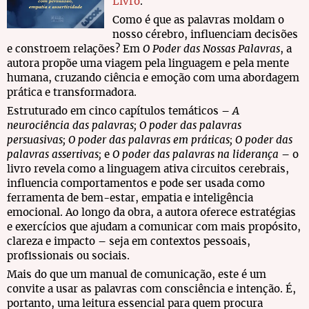
Livro
.
Como é que as palavras moldam o
nosso cérebro, influenciam decisões
e constroem relações? Em
O Poder das Nossas Palavras
, a
autora propõe uma viagem pela linguagem e pela mente
humana, cruzando ciência e emoção com uma abordagem
prática e transformadora.
Estruturado em cinco capítulos temáticos –
A
neurociência das palavras; O poder das palavras
persuasivas; O poder das palavras em práticas; O poder das
palavras assertivas;
e
O poder das palavras na liderança
– o
livro revela como a linguagem ativa circuitos cerebrais,
influencia comportamentos e pode ser usada como
ferramenta de bem-estar, empatia e inteligência
emocional. Ao longo da obra, a autora oferece estratégias
e exercícios que ajudam a comunicar com mais propósito,
clareza e impacto – seja em contextos pessoais,
profissionais ou sociais.
Mais do que um manual de comunicação, este é um
convite a usar as palavras com consciência e intenção. É,
portanto, uma leitura essencial para quem procura