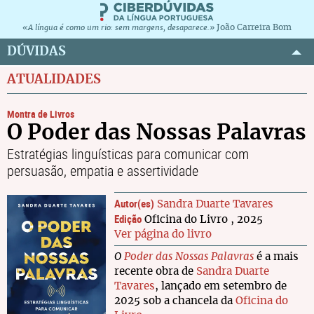
João Carreira Bom
«A língua é como um rio: sem margens, desaparece.»
DÚVIDAS
ATUALIDADES
Montra de Livros
O Poder das Nossas Palavras
Estratégias linguísticas para comunicar com
persuasão, empatia e assertividade
Autor(es)
Sandra Duarte Tavares
Edição
Oficina do Livro , 2025
Ver página do livro
O
Poder das Nossas Palavras
é a mais
recente obra de
Sandra Duarte
Tavares
, lançado em setembro de
2025 sob a chancela da
Oficina do