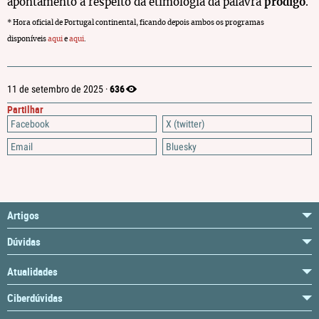
apontamento a respeito da etimologia da palavra
pródigo
.
* Hora oficial de Portugal continental, ficando depois ambos os programas
disponíveis
aqui
e
aqui
.
636
11 de setembro de 2025 ·
Partilhar
Facebook
X (twitter)
Email
Bluesky
Artigos
Dúvidas
Atualidades
Ciberdúvidas