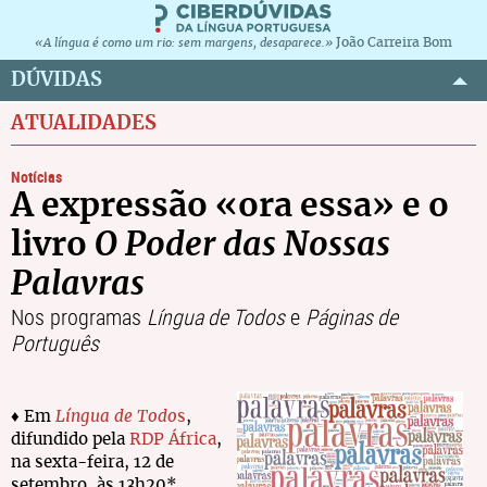
João Carreira Bom
«A língua é como um rio: sem margens, desaparece.»
DÚVIDAS
ATUALIDADES
Notícias
A expressão «ora essa» e o
livro
O Poder das Nossas
Palavras
Nos programas
Língua de Todos
e
Páginas de
Português
♦ Em
Língua de Todo
s
,
difundido pela
RDP África
,
na sexta-feira, 12 de
setembro, às 13h20*