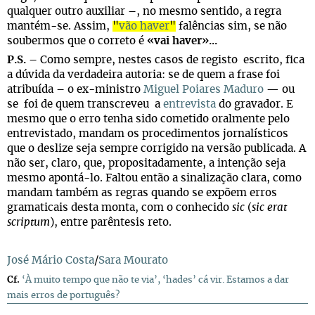
qualquer outro auxiliar –, no mesmo sentido, a regra
mantém-se. Assim,
"
vão haver
"
falências sim, se não
soubermos que o correto é
«vai haver»...
P.S. –
Como sempre, nestes casos de registo escrito, fica
a dúvida da verdadeira autoria: se de quem a frase foi
atribuída – o ex-ministro
Miguel Poiares Maduro
— ou
se foi de quem transcreveu a
entrevista
do gravador. E
mesmo que o erro tenha sido cometido oralmente pelo
entrevistado, mandam os procedimentos jornalísticos
que o deslize seja sempre corrigido na versão publicada. A
não ser, claro, que, propositadamente, a intenção seja
mesmo apontá-lo. Faltou então a sinalização clara, como
mandam também as regras quando se expõem erros
gramaticais desta monta, com o conhecido
sic
(
sic erat
scriptum
), entre parêntesis reto.
José Mário Costa
/
Sara Mourato
Cf.
‘À muito tempo que não te via’, ‘hades’ cá vir. Estamos a dar
mais erros de português?