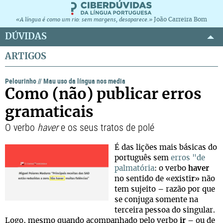
João Carreira Bom
«A língua é como um rio: sem margens, desaparece.»
DÚVIDAS
ARTIGOS
Pelourinho
//
Mau uso da língua nos media
Como (não) publicar erros
gramaticais
O verbo
haver
e os seus tratos de polé
É das lições mais básicas do
português sem
erros "de
palmatória
: o verbo
haver
no sentido de «existi
r
» não
tem sujeito – razão por que
se conjuga somente na
terceira pessoa do singular.
Logo, mesmo quando acompanhado pelo verbo
ir
– ou de