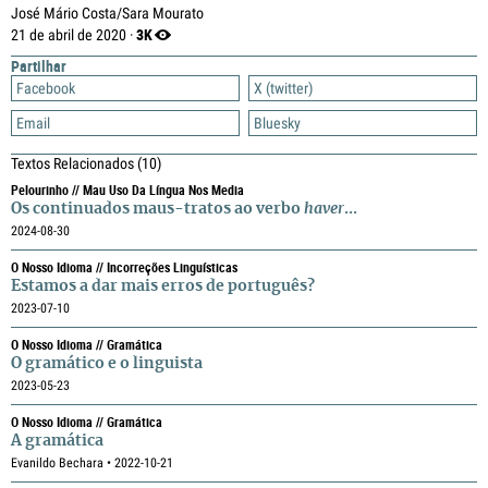
José Mário Costa/Sara Mourato
3K
21 de abril de 2020 ·
Partilhar
Facebook
X (twitter)
Email
Bluesky
Textos Relacionados
(10)
Pelourinho // Mau Uso Da Língua Nos Media
Os continuados maus-tratos ao verbo
haver
...
2024-08-30
O Nosso Idioma // Incorreções Linguísticas
Estamos a dar mais erros de português?
2023-07-10
O Nosso Idioma // Gramática
O gramático e o linguista
2023-05-23
O Nosso Idioma // Gramática
A gramática
Evanildo Bechara • 2022-10-21