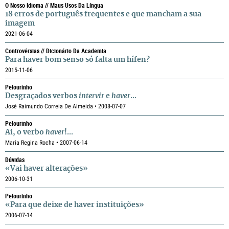
O Nosso Idioma // Maus Usos Da Língua
18 erros de português frequentes e que mancham a sua
imagem
2021-06-04
Controvérsias // Dicionário Da Academia
Para haver bom senso só falta um hífen?
2015-11-06
Pelourinho
Desgraçados verbos
intervir
e
haver
...
José Raimundo Correia De Almeida • 2008-07-07
Pelourinho
Ai, o verbo
haver
!...
Maria Regina Rocha • 2007-06-14
Dúvidas
«Vai haver alterações»
2006-10-31
Pelourinho
«Para que deixe de haver instituições»
2006-07-14