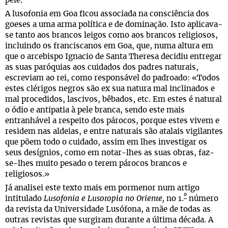
pele.
A lusofonia em Goa ficou associada na consciência dos
goeses a uma arma política e de dominação. Isto aplicava-
se tanto aos brancos leigos como aos brancos religiosos,
incluindo os franciscanos em Goa, que, numa altura em
que o arcebispo Ignacio de Santa Theresa decidiu entregar
as suas paróquias aos cuidados dos padres naturais,
escreviam ao rei, como responsável do padroado: «Todos
estes clérigos negros são ex sua natura mal inclinados e
mal procedidos, lascivos, bêbados, etc. Em estes é natural
o ódio e antipatia à pele branca, sendo este mais
entranhável a respeito dos párocos, porque estes vivem e
residem nas aldeias, e entre naturais são atalais vigilantes
que põem todo o cuidado, assim em lhes investigar os
seus desígnios, como em notar-lhes as suas obras, faz-
se-lhes muito pesado o terem párocos brancos e
religiosos.»
Já analisei este texto mais em pormenor num artigo
º
intitulado
Lusofonia e Lusotopia no Oriente,
no 1.
número
da revista da Universidade Lusófona, a mãe de todas as
outras revistas que surgiram durante a última década. A