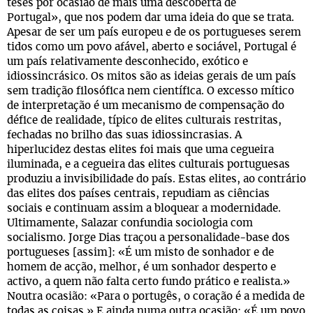
teses por ocasião de mais uma descoberta de
Portugal», que nos podem dar uma ideia do que se trata.
Apesar de ser um país europeu e de os portugueses serem
tidos como um povo afável, aberto e sociável, Portugal é
um país relativamente desconhecido, exótico e
idiossincrásico. Os mitos são as ideias gerais de um país
sem tradição filosófica nem científica. O excesso mítico
de interpretação é um mecanismo de compensação do
défice de realidade, típico de elites culturais restritas,
fechadas no brilho das suas idiossincrasias. A
hiperlucidez destas elites foi mais que uma cegueira
iluminada, e a cegueira das elites culturais portuguesas
produziu a invisibilidade do país. Estas elites, ao contrário
das elites dos países centrais, repudiam as ciências
sociais e continuam assim a bloquear a modernidade.
Ultimamente, Salazar confundia sociologia com
socialismo. Jorge Dias traçou a personalidade-base dos
portugueses [assim]: «É um misto de sonhador e de
homem de acção, melhor, é um sonhador desperto e
activo, a quem não falta certo fundo prático e realista.»
Noutra ocasião: «Para o portugês, o coração é a medida de
todas as coisas.» E ainda numa outra ocasião: «É um povo