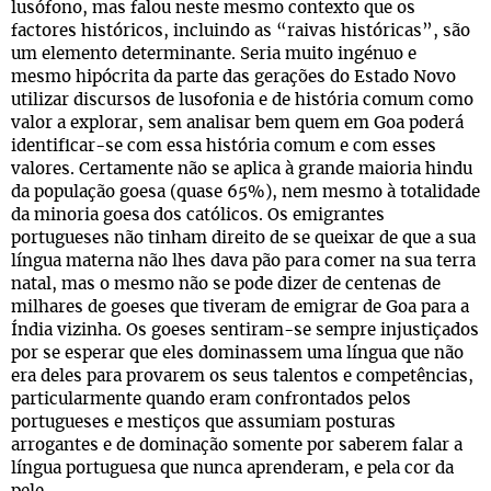
lusófono, mas falou neste mesmo contexto que os
factores históricos, incluindo as “raivas históricas”, são
um elemento determinante. Seria muito ingénuo e
mesmo hipócrita da parte das gerações do Estado Novo
utilizar discursos de lusofonia e de história comum como
valor a explorar, sem analisar bem quem em Goa poderá
identificar-se com essa história comum e com esses
valores. Certamente não se aplica à grande maioria hindu
da população goesa (quase 65%), nem mesmo à totalidade
da minoria goesa dos católicos. Os emigrantes
portugueses não tinham direito de se queixar de que a sua
língua materna não lhes dava pão para comer na sua terra
natal, mas o mesmo não se pode dizer de centenas de
milhares de goeses que tiveram de emigrar de Goa para a
Índia vizinha. Os goeses sentiram-se sempre injustiçados
por se esperar que eles dominassem uma língua que não
era deles para provarem os seus talentos e competências,
particularmente quando eram confrontados pelos
portugueses e mestiços que assumiam posturas
arrogantes e de dominação somente por saberem falar a
língua portuguesa que nunca aprenderam, e pela cor da