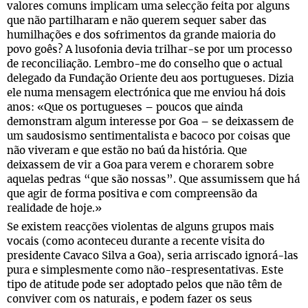
valores comuns implicam uma selecção feita por alguns
que não partilharam e não querem sequer saber das
humilhações e dos sofrimentos da grande maioria do
povo goês? A lusofonia devia trilhar-se por um processo
de reconciliação. Lembro-me do conselho que o actual
delegado da Fundação Oriente deu aos portugueses. Dizia
ele numa mensagem electrónica que me enviou há dois
anos: «Que os portugueses – poucos que ainda
demonstram algum interesse por Goa – se deixassem de
um saudosismo sentimentalista e bacoco por coisas que
não viveram e que estão no baú da história. Que
deixassem de vir a Goa para verem e chorarem sobre
aquelas pedras “que são nossas”. Que assumissem que há
que agir de forma positiva e com compreensão da
realidade de hoje.»
Se existem reacções violentas de alguns grupos mais
vocais (como aconteceu durante a recente visita do
presidente Cavaco Silva a Goa), seria arriscado ignorá-las
pura e simplesmente como não-respresentativas. Este
tipo de atitude pode ser adoptado pelos que não têm de
conviver com os naturais, e podem fazer os seus