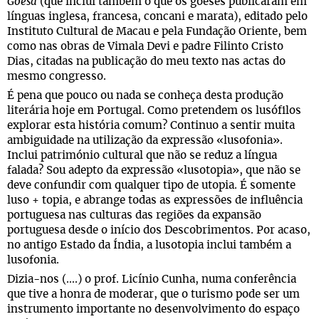
Goesa
(que inclui também o que os goeses publicaram em
línguas inglesa, francesa, concani e marata), editado pelo
Instituto Cultural de Macau e pela Fundação Oriente, bem
como nas obras de Vimala Devi e padre Filinto Cristo
Dias, citadas na publicação do meu texto nas actas do
mesmo congresso.
É pena que pouco ou nada se conheça desta produção
literária hoje em Portugal. Como pretendem os lusófilos
explorar esta história comum? Continuo a sentir muita
ambiguidade na utilização da expressão «lusofonia».
Inclui património cultural que não se reduz a língua
falada? Sou adepto da expressão «lusotopia», que não se
deve confundir com qualquer tipo de utopia. É somente
luso + topia, e abrange todas as expressões de influência
portuguesa nas culturas das regiões da expansão
portuguesa desde o início dos Descobrimentos. Por acaso,
no antigo Estado da Índia, a lusotopia inclui também a
lusofonia.
Dizia-nos (….) o prof. Licínio Cunha, numa conferência
que tive a honra de moderar, que o turismo pode ser um
instrumento importante no desenvolvimento do espaço