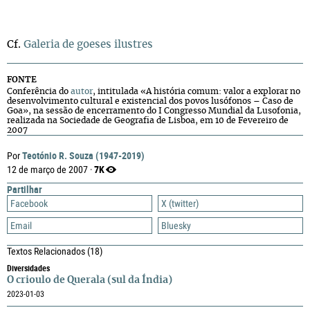
Cf.
Galeria de goeses ilustres
FONTE
Conferência do
autor
, intitulada «A história comum: valor a explorar no
desenvolvimento cultural e existencial dos povos lusófonos – Caso de
Goa», na sessão de encerramento do I Congresso Mundial da Lusofonia,
realizada na Sociedade de Geografia de Lisboa, em 10 de Fevereiro de
2007
Teotónio R. Souza (1947-2019)
Por
7K
12 de março de 2007 ·
Partilhar
Facebook
X (twitter)
Email
Bluesky
Textos Relacionados
(18)
Diversidades
O crioulo de Querala (sul da Índia)
2023-01-03