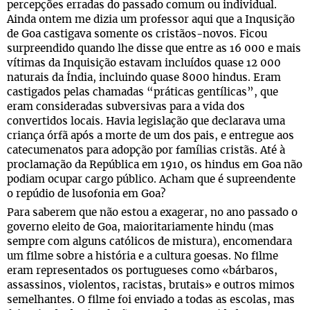
percepções erradas do passado comum ou individual.
Ainda ontem me dizia um professor aqui que a Inqusição
de Goa castigava somente os cristãos-novos. Ficou
surpreendido quando lhe disse que entre as 16 000 e mais
vítimas da Inquisição estavam incluídos quase 12 000
naturais da Índia, incluindo quase 8000 hindus. Eram
castigados pelas chamadas “práticas gentílicas”, que
eram consideradas subversivas para a vida dos
convertidos locais. Havia legislação que declarava uma
criança órfã após a morte de um dos pais, e entregue aos
catecumenatos para adopção por famílias cristãs. Até à
proclamação da República em 1910, os hindus em Goa não
podiam ocupar cargo público. Acham que é supreendente
o repúdio de lusofonia em Goa?
Para saberem que não estou a exagerar, no ano passado o
governo eleito de Goa, maioritariamente hindu (mas
sempre com alguns católicos de mistura), encomendara
um filme sobre a história e a cultura goesas. No filme
eram representados os portugueses como «bárbaros,
assassinos, violentos, racistas, brutais» e outros mimos
semelhantes. O filme foi enviado a todas as escolas, mas