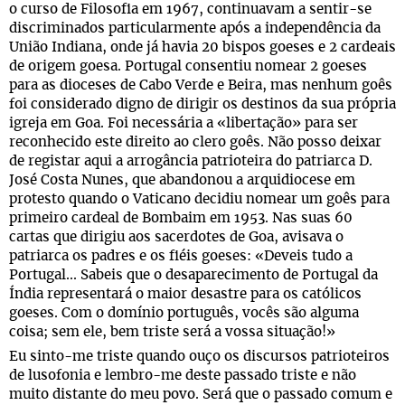
o curso de Filosofia em 1967, continuavam a sentir-se
discriminados particularmente após a independência da
União Indiana, onde já havia 20 bispos goeses e 2 cardeais
de origem goesa. Portugal consentiu nomear 2 goeses
para as dioceses de Cabo Verde e Beira, mas nenhum goês
foi considerado digno de dirigir os destinos da sua própria
igreja em Goa. Foi necessária a «libertação» para ser
reconhecido este direito ao clero goês. Não posso deixar
de registar aqui a arrogância patrioteira do patriarca D.
José Costa Nunes, que abandonou a arquidiocese em
protesto quando o Vaticano decidiu nomear um goês para
primeiro cardeal de Bombaim em 1953. Nas suas 60
cartas que dirigiu aos sacerdotes de Goa, avisava o
patriarca os padres e os fiéis goeses: «Deveis tudo a
Portugal... Sabeis que o desaparecimento de Portugal da
Índia representará o maior desastre para os católicos
goeses. Com o domínio português, vocês são alguma
coisa; sem ele, bem triste será a vossa situação!»
Eu sinto-me triste quando ouço os discursos patrioteiros
de lusofonia e lembro-me deste passado triste e não
muito distante do meu povo. Será que o passado comum e