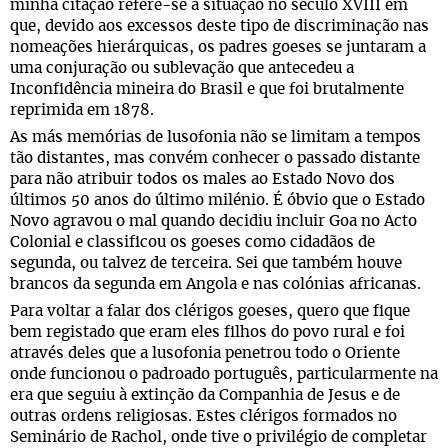
minha citação refere-se à situação no século XVIII em
que, devido aos excessos deste tipo de discriminação nas
nomeações hierárquicas, os padres goeses se juntaram a
uma conjuração ou sublevação que antecedeu a
Inconfidência mineira do Brasil e que foi brutalmente
reprimida em 1878.
As más memórias de lusofonia não se limitam a tempos
tão distantes, mas convém conhecer o passado distante
para não atribuir todos os males ao Estado Novo dos
últimos 50 anos do último milénio. É óbvio que o Estado
Novo agravou o mal quando decidiu incluir Goa no Acto
Colonial e classificou os goeses como cidadãos de
segunda, ou talvez de terceira. Sei que também houve
brancos da segunda em Angola e nas colónias africanas.
Para voltar a falar dos clérigos goeses, quero que fique
bem registado que eram eles filhos do povo rural e foi
através deles que a lusofonia penetrou todo o Oriente
onde funcionou o padroado português, particularmente na
era que seguiu à extinção da Companhia de Jesus e de
outras ordens religiosas. Estes clérigos formados no
Seminário de Rachol, onde tive o privilégio de completar