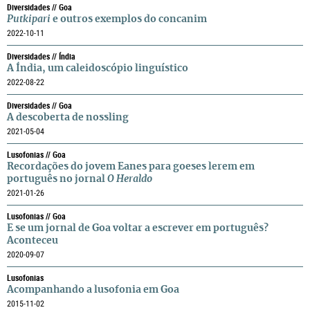
Diversidades // Goa
Putkipari
e outros exemplos do concanim
2022-10-11
Diversidades // Índia
A Índia, um caleidoscópio linguístico
2022-08-22
Diversidades // Goa
A descoberta de nossling
2021-05-04
Lusofonias // Goa
Recordações do jovem Eanes para goeses lerem em
português no jornal
O Heraldo
2021-01-26
Lusofonias // Goa
E se um jornal de Goa voltar a escrever em português?
Aconteceu
2020-09-07
Lusofonias
Acompanhando a lusofonia em Goa
2015-11-02