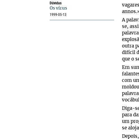
Dúvidas
vagares
Os vírus
annos.
1999-05-13
A palav
se, ass
palavra
explosã
outra p
difícil
que o s
Em suma
falante
com um 
moldou 
palavra
vocábul
Diga-se
para da
um prog
se aloj
Depois,