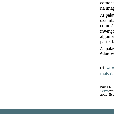
como ví
há imag
As pala
das int
como é 
invençõ
algumas
parte d
As pala
falante
Cf.
«Co
mais d
FONTE
Texto
pub
2020. Es