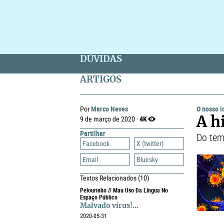
DÚVIDAS
ARTIGOS
Marco Neves
O nosso 
Por
4K
9 de março de 2020 ·
A h
Partilhar
Do tem
Facebook
X (twitter)
Email
Bluesky
Textos Relacionados
(10)
Pelourinho // Mau Uso Da Língua No
Espaço Público
Malvado vírus!...
2020-05-31