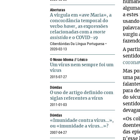
humanos
algumas
Aberturas
a estes
A vírgula em «ave Maria», a
concordância temporal do
usando 
verbo
haver
, as expressões
palavra
relacionadas com a
morte
surgiu 
assistida
e o COVID-19
fazendo
Ciberdúvidas Da Língua Portuguesa •
2020-02-13
A parti
sentido
O Nosso Idioma // Léxico
corona
Um vírus nem sempre foi um
vírus
Mas por
2015-07-27
uma par
falante
Dúvidas
para de
O uso de artigo definido com
do sécu
siglas referentes a vírus
sentido
2011-01-03
devagar
Dúvidas
«Os col
«Imunidade contra vírus...»,
doentes
ou «imunidade a vírus...»?
das epi
2007-04-27
n’esse 