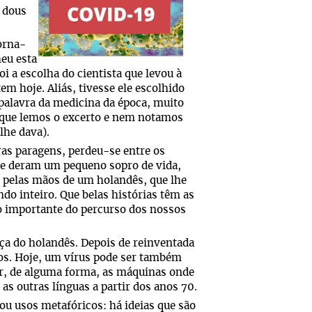
u dous
orna-
eu esta
i a escolha do cientista que levou à
em hoje. Aliás, tivesse ele escolhido
palavra da medicina da época, muito
 é que lemos o excerto e nem notamos
lhe dava).
ras paragens, perdeu-se entre os
 lhe deram um pequeno sopro de vida,
, pelas mãos de um holandês, que lhe
do inteiro. Que belas histórias têm as
 importante do percurso dos nossos
eça do holandês. Depois de reinventada
os. Hoje, um vírus pode ser também
r, de alguma forma, as máquinas onde
 as outras línguas a partir dos anos 70.
u usos metafóricos: há ideias que são