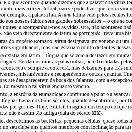
. É o que acontece quando dizemos que a palavrinha
vírus
te
muito mais a dizer. Afinal, não se pode dizer que tenha vindo
por exemplo, a palavra
lua.
A
luna
latina veio pelos séculos fo
o aos nossos lábios sem grandes sobressaltos – o que se co
s noites, a acompanhar-nos as vidas. Ora, não aconteceu na
. Não veio directamente do latim ao português. Teve uma his
turas do Império Romano,
virus
designava um veneno ou um lí
utros significados, mas não estariam muito distantes dessa
ra existia em latim – língua que se veio a desfazer em muita
rtuguês. Herdámos muitas palavrinhas, bem trucidadas pelos
aconteceu e sempre acontecerá, mas deixámos para trás mui
ávamos, misturávamos e recuperávamos outras quantas. Uma
mas até desaparecerem da boca dos falantes, com a excepção
o, foi mesmo o tal
vírus
enquanto veneno.
nto, a História da Humanidade continuou a pular e a avançar.
 línguas havia uns bons séculos, quando descobrimos, por f
das por germes. Hoje, é difícil imaginar um tempo em que nã
rta não é assim tão antiga (data do século XIX).
io, descobrimos as bactérias, pequenas células, quase todas
 no seu clube uns quantos membros com inclinação para arr