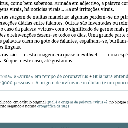
rus, como bem sabemos. Armada em adjectivo, a palavra cont
ens virais, há notícias virais… Há até irritações virais.
vras surgem de muitas maneiras: algumas perdem-se no prin
eracções diárias entre falantes. Outras são inventadas ou re
o caso da palavra «vírus» com o significado de germe mais 
es e reinvenções fazem-se todos os dias. Uma grande parte
 palavras caem no goto dos falantes, espalham-se, burilam-
as línguas.
vras são — e esta imagem era quase inevitável… — uma espéci
s. Só que, neste caso, até gostamos.
+
rōna» e «vīrus» em tempo de coronavírus
Guia para entend
e 3600 pessoas
+
A origem de «vírus» e «célula» (e um pouco
licado, cm o título original
Qual é a origem da palavra «vírus»?
, no blogue 
crito segundo a norma
ortográfica de 1945
.