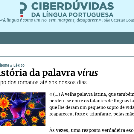
«A língua é como um rio: sem margens, desaparece.»
João Carreira Bo
idioma
//
Léxico
istória da palavra
vírus
po dos romanos até aos nossos dias
« (...) A velha palavra latina, que també
perdeu-se entre os falantes de línguas la
que lhe deram um pequeno sopro de vida
reapareceu, forte e triunfante, pelas mão
Às vezes, uma resposta verdadeira esc