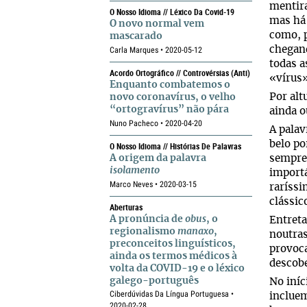
mentira
O Nosso Idioma // Léxico Da Covid-19
mas há 
O novo normal vem
como, 
mascarado
chegand
Carla Marques • 2020-05-12
todas a
Acordo Ortográfico // Controvérsias (anti)
«vírus»
Enquanto combatemos o
Por al
novo coronavírus, o velho
“ortogravírus” não pára
ainda o
Nuno Pacheco • 2020-04-20
A palav
belo po
O Nosso Idioma // Histórias De Palavras
A origem da palavra
sempre 
isolamento
import
Marco Neves • 2020-03-15
raríssi
clássic
Aberturas
A pronúncia de
obus
, o
Entreta
regionalismo
manaxo
,
noutras
preconceitos linguísticos,
provoca
ainda os termos médicos à
descobe
volta da COVID-19 e o léxico
galego-português
No iníc
Ciberdúvidas Da Língua Portuguesa •
incluem
2020-02-28