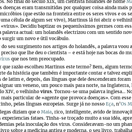
. No final do século XIX, um cientista holandês de nome
Ma
 doenças eram transmitidas por qualquer coisa ainda mais pe
 micróbios (que estão na fronteira entre os seres vivos e os 
uma célula de algum ser vivo), Martinus lá foi abrir o velhin
 «virus». Decidiu baptizar os pequeníssimos germes com ess
a palavra actual: um holandês electrizou com um sentido nov
 surgir um novo e útil vocábulo.
r do seu surgimento nos artigos do holandês, a palavra voou
 preciso que lhe deu o cientista – e está hoje nas bocas do 
vírus
que nos tem preocupado.
 que razão escolheu Martinus este termo? Bem, algum termo 
te da história que também é importante contar e talvez expliq
s de latim e, depois, das línguas que dele descenderam foram
signar um veneno, um pouco mais para norte, na Inglaterra, 
lo XIV, o velhinho
virus
. Tornou-se uma palavra inglesa… No
 mais particular de «agente que provoca doenças». Com esse 
inho, pelas línguas europeias. Surge já no nosso
Eça
, n’
Os M
legas diziam que o
Maia
, rico, intelligente, avido de innova
 experiencias fataes. Tinha-se troçado muito a sua idéa, ap
demias pela inoculação dos virus. Consideravam-no um phan
livro sobre a medicina antiga e moderna, o seu livro, trabal