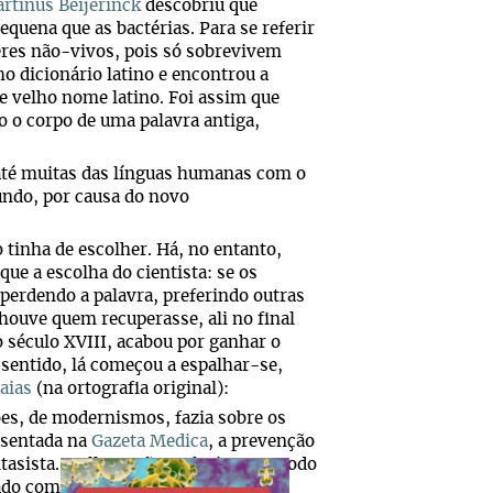
rtinus Beijerinck
descobriu que
quena que as bactérias. Para se referir
seres não-vivos, pois só sobrevivem
ho dicionário latino e encontrou a
e velho nome latino. Foi assim que
o o corpo de uma palavra antiga,
 até muitas das línguas humanas com o
mundo, por causa do novo
tinha de escolher. Há, no entanto,
ue a escolha do cientista: se os
 perdendo a palavra, preferindo outras
houve quem recuperasse, ali no final
 século XVIII, acabou por ganhar o
sentido, lá começou a espalhar-se,
aias
(na ortografia original):
ções, de modernismos, fazia sobre os
resentada na
Gazeta Medica
, a prevenção
tasista.
E elle, então, refugiava-se todo
hado com