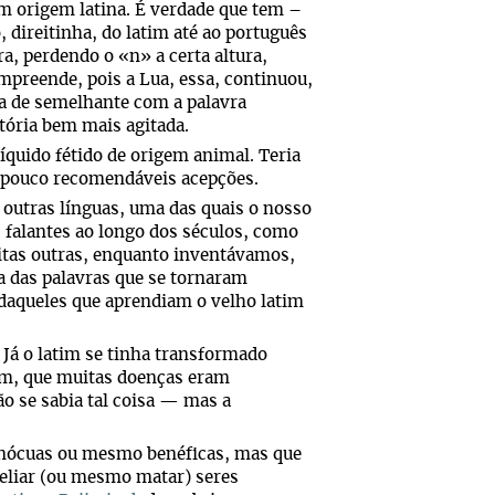
m origem latina. É verdade que tem –
, direitinha, do latim até ao português
ra, perdendo o «n» a certa altura,
mpreende, pois a Lua, essa, continuou,
da de semelhante com a palavra
tória bem mais agitada.
quido fétido de origem animal. Teria
s pouco recomendáveis acepções.
s outras línguas, uma das quais o nosso
 falantes ao longo dos séculos, como
tas outras, enquanto inventávamos,
 das palavras que se tornaram
 daqueles que aprendiam o velho latim
 Já o latim se tinha transformado
im, que muitas doenças eram
o se sabia tal coisa — mas a
 inócuas ou mesmo benéficas, mas que
eliar (ou mesmo matar) seres