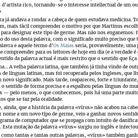
 d’artista rico, tornando-se o interesse intellectual de um o
»
ra já andava a rondar a cabeça de quem estudava medicina. T
im, mais fácil compreender o motivo por que Martinus escolh
 para designar este tipo de germe. Mas não nos enganemos: fo
o do uso desta palavra, com o significado muito preciso que t
alavra e aquele termo d’
Os Maias
seria, provavelmente, uma 
 de compreender para os leitores de hoje em dia (e a verdade
entido da palavra actual é mais restrito que o sentido que Eça 
… A velha palavra latina, que também já tinha vindo de out
s de línguas latinas, mas foi recuperada pelos ingleses, que
novo significado. Mais tarde, reapareceu, forte e triunfante
o sentido de forma precisa e a espalhou pelas línguas do mun
s — pelo menos, o que conhecemos, pois há uma parte muito
os que se faz pela oralidade.
, ainda, que a história da palavra «vírus» não acabou na cab
r nome a um novo tipo de germe, veio a ganhar novos sentid
rama de computador que se propaga com intuito de danifica
a. Esta mutação da palavra «vírus» surgiu no inglês e infectou
 como tantas e tantas outras palavras, «vírus» também ganho