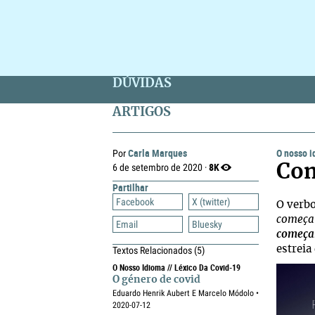
DÚVIDAS
ARTIGOS
Carla Marques
O nosso 
Por
8K
6 de setembro de 2020 ·
Com
Partilhar
Facebook
X (twitter)
O verb
começa
Email
Bluesky
começa
estreia
Textos Relacionados
(5)
O Nosso Idioma // Léxico Da Covid-19
O género de covid
Eduardo Henrik Aubert E Marcelo Módolo •
2020-07-12