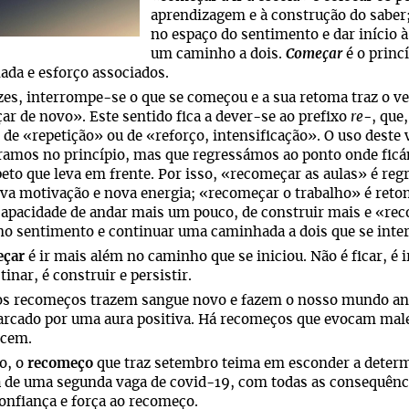
aprendizagem e à construção do saber
no espaço do sentimento e dar início à
um caminho a dois.
Começar
é o princ
da e esforço associados.
zes, interrompe-se o que se começou e a sua retoma traz o v
r de novo». Este sentido fica a dever-se ao prefixo
re-
, que
 de «repetição» ou de «reforço, intensificação». O uso deste 
ramos no princípio, mas que regressámos ao ponto onde fic
to que leva em frente. Por isso, «recomeçar as aulas» é regr
a motivação e nova energia; «recomeçar o trabalho» é reto
apacidade de andar mais um pouco, de construir mais e «re
no sentimento e continuar uma caminhada a dois que se int
çar
é ir mais além no caminho que se iniciou. Não é ficar, é i
tinar, é construir e persistir.
os recomeços trazem sangue novo e fazem o nosso mundo an
rcado por uma aura positiva. Há recomeços que evocam male
ecem.
o, o
recomeço
que traz setembro teima em esconder a determi
de uma segunda vaga de covid-19, com todas as consequências
confiança e força ao recomeço.