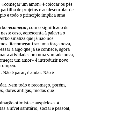
; «começar um amor» é colocar os pés
 partilha de projetos e ao desenrolar de
ípio e todo o princípio implica uma
erbo
recomeçar
, com o significado de
, neste caso, acrescenta à palavra o
verbo sinaliza que já não nos
ámos.
Recomeça
r traz uma força nova,
essar a algo que já se conhece, agora
mar a atividade com uma vontade nova,
começar um amor» é introduzir novo
errompeu.
r. Não é parar, é andar. Não é
dar. Nem todo o recomeço, porém,
s, dores antigas, medos que
nação otimista e auspiciosa. A
 a nível sanitário, social e pessoal,