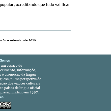
opular, acreditando que tudo vai ficar
dia 6 de setembro de 2020.
 Somos
é um espaço de
recimento, informação,
e e promoção da língua
guesa, numa perspetiva de
ação dos valores culturais
to países de língua oficial
guesa, fundado em 1997.
ais