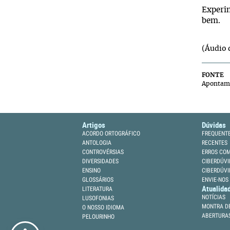
Experim
bem.
(Áudio 
FONTE
Apontam
Artigos
Dúvidas
ACORDO ORTOGRÁFICO
FREQUENT
ANTOLOGIA
RECENTES
CONTROVÉRSIAS
ERROS CO
DIVERSIDADES
CIBERDÚVI
ENSINO
CIBERDÚVI
GLOSSÁRIOS
ENVIE-NOS
Atualida
LITERATURA
NOTÍCIAS
LUSOFONIAS
MONTRA DE
O NOSSO IDIOMA
ABERTURA
PELOURINHO