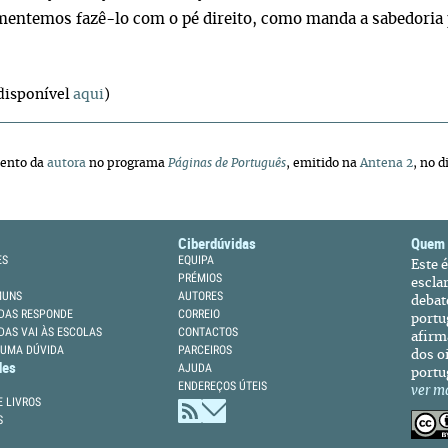
entemos fazê-lo com o pé direito, como manda a sabedoria p
disponível
aqui
)
ento da
autora
no programa
Páginas de Português
, emitido na
Antena 2
, no 
Ciberdúvidas
Quem
ES
EQUIPA
Este 
PRÉMIOS
escla
MUNS
AUTORES
debat
DAS RESPONDE
CORREIO
portu
DAS VAI ÀS ESCOLAS
CONTACTOS
afirm
 UMA DÚVIDA
PARCEIROS
dos oi
des
AJUDA
portu
ENDEREÇOS ÚTEIS
ver m
 LIVROS
S