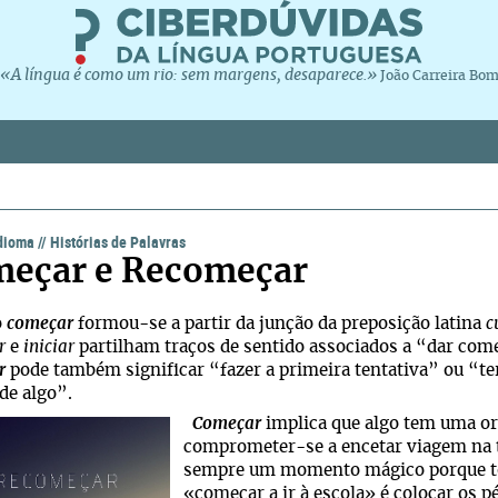
«A língua é como um rio: sem margens, desaparece.»
João Carreira Bo
idioma
//
Histórias de Palavras
eçar e Recomeçar
o
começar
formou-se a partir da junção da preposição latina
c
r
e
iniciar
partilham traços de sentido associados a “dar come
r
pode também significar “fazer a primeira tentativa” ou “ter
 de algo”.
Começar
implica que algo tem uma or
comprometer-se
a encetar viagem na t
sempre um momento mágico porque todo
«começar a ir à escola» é colocar os pé