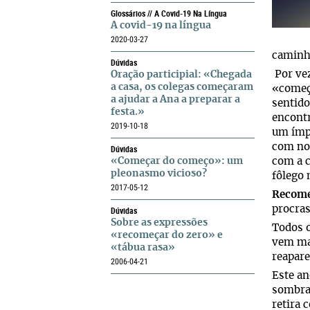
Glossários // A Covid-19 Na Língua
A covid-19 na língua
2020-03-27
caminha
Dúvidas
Por ve
Oração participial: «Chegada
a casa, os colegas começaram
«começa
a ajudar a Ana a preparar a
sentido
festa.»
encont
2019-10-18
um ímpe
com nov
Dúvidas
«Começar do começo»: um
com a c
pleonasmo vicioso?
fôlego 
2017-05-12
Recome
procras
Dúvidas
Sobre as expressões
Todos 
«recomeçar do zero» e
vem ma
«tábua rasa»
reapar
2006-04-21
Este an
sombra 
retira 