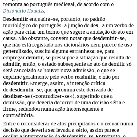
remonta ao português medieval, de acordo com o
Dicionário Houaiss
.
Desdemitir
enquadra-se, portanto, no padrão
morfológico do português: a junção de
des
- a um verbo de
ação para criar um termo que sugere a anulação do ato em
causa. Não obstante, convém notar que
desdemitir-se
,
que não está registado nos dicionários nem parece de uso
generalizado, suscita alguma estranheza: se, para
empregar
demitir
, se pressupõe a situação que resulta de
admitir
, então, o estado subsequente ao ato de demitir só
será cancelado se houver nova admissão, o que se
exprime geralmente pelo verbo
readmitir
, e não por
desdemitir
. Emerge, assim, a intenção crítica
de
desdemitir-se
, que aproxima este derivado de
desdizer-se
(«contradizer-se»), sugerindo que a
demissão, que deveria decorrer de uma decisão séria e
firme, redundou numa ação inconsequente e
contraditória.
Entre o reconsiderar de atos precipitados e o recuar numa
decisão que deveria ser levada a sério, assim parece
oscilar a interpretação de
desdemitir-se
. Entretanto, o