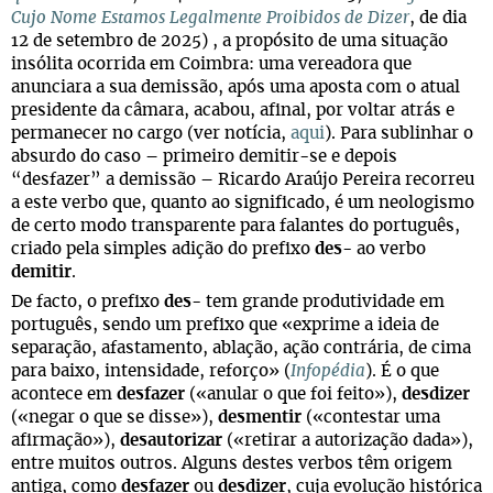
Cujo Nome Estamos Legalmente Proibidos de Dizer
, de dia
12 de setembro de 2025) , a propósito de uma situação
insólita ocorrida em Coimbra: uma vereadora que
anunciara a sua demissão, após uma aposta com o atual
presidente da câmara, acabou, afinal, por voltar atrás e
permanecer no cargo (ver notícia,
aqui
). Para sublinhar o
absurdo do caso – primeiro demitir-se e depois
“desfazer” a demissão – Ricardo Araújo Pereira recorreu
a este verbo que, quanto ao significado, é um neologismo
de certo modo transparente para falantes do português,
criado pela simples adição do prefixo
des
- ao verbo
demitir
.
De facto, o prefixo
des
- tem grande produtividade em
português, sendo um prefixo que «exprime a ideia de
separação, afastamento, ablação, ação contrária, de cima
para baixo, intensidade, reforço» (
Infopédia
). É o que
acontece em
desfazer
(«anular o que foi feito»),
desdizer
(«negar o que se disse»),
desmentir
(«contestar uma
afirmação»),
desautorizar
(«retirar a autorização dada»),
entre muitos outros. Alguns destes verbos têm origem
antiga, como
desfazer
ou
desdizer
, cuja evolução histórica