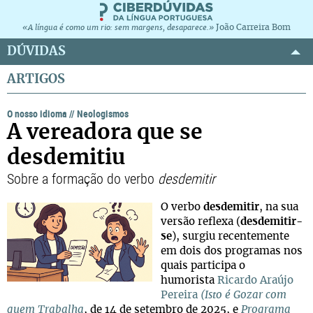
João Carreira Bom
«A língua é como um rio: sem margens, desaparece.»
DÚVIDAS
ARTIGOS
O nosso idioma
//
Neologismos
A vereadora que se
desdemitiu
Sobre a formação do verbo
desdemitir
O verbo
desdemitir
, na sua
versão reflexa (
desdemitir-
se
), surgiu recentemente
em dois dos programas nos
quais participa o
humorista
Ricardo Araújo
Pereira
(Isto é Gozar com
quem Trabalha
, de 14 de setembro de 2025, e
Programa