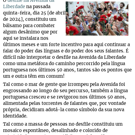
O
desfile na Avenida da
Liberdade
na passada
quinta-feira, dia 25 [de abril
de 2024], constituiu um
bálsamo para combater
algum desânimo que por
aqui se instalara nos
últimos meses e um forte incentivo para aqui continuar a
falar do poder das línguas e do poder dos seus falantes. É
difícil não interpretar o desfile na Avenida da Liberdade
como uma metáfora do caminho percorrido pela língua
portuguesa nos últimos 50 anos, tantos são os pontos que
um e outra têm em comum!
Tal como o mar de gente que irrompeu pela Avenida foi
engrossando ao longo do seu percurso, também a língua
portuguesa cresceu e se revigorou nos últimos 50 anos,
alimentada pelas torrentes de falantes que, por vontade
própria, decidiram adotá-la como símbolo da sua nova
identidade.
Tal como a massa de pessoas no desfile constituiu um
mosaico espontâneo, desalinhado e colorido de