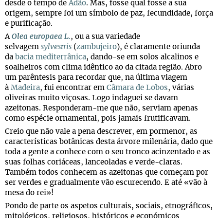
desde o tempo de
Adão
. Mas, fosse qual fosse a sua
origem, sempre foi um símbolo de paz, fecundidade, força
e purificação.
A
Olea europaea L.
, ou a sua variedade
selvagem
sylvestris
(
zambujeiro
), é claramente oriunda
da
bacia mediterrânica
, dando-se em solos alcalinos e
soalheiros com clima idêntico ao da citada região. Abro
um parêntesis para recordar que, na última viagem
à
Madeira
, fui encontrar em
Câmara de Lobos
, várias
oliveiras muito viçosas. Logo indaguei se davam
azeitonas. Responderam-me que não, serviam apenas
como espécie ornamental, pois jamais frutificavam.
Creio que não vale a pena descrever, em pormenor, as
características botânicas desta árvore milenária, dado que
toda a gente a conhece com o seu tronco acinzentado e as
suas folhas coriáceas, lanceoladas e verde-claras.
Também todos conhecem as azeitonas que começam por
ser verdes e gradualmente vão escurecendo. E até «vão à
mesa do rei»!
Pondo de parte os aspetos culturais, sociais, etnográficos,
mitológicos, religiosos, históricos e económicos