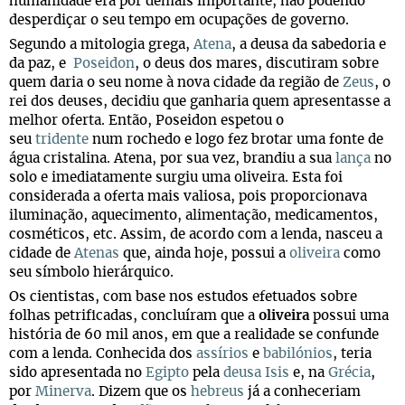
humanidade era por demais importante, não podendo
desperdiçar o seu tempo em ocupações de governo.
Segundo a mitologia grega,
Atena
, a deusa da sabedoria e
da paz, e
Poseidon
, o deus dos mares, discutiram sobre
quem daria o seu nome à nova cidade da região de
Zeus
, o
rei dos deuses, decidiu que ganharia quem apresentasse a
melhor oferta. Então, Poseidon espetou o
seu
tridente
num rochedo e logo fez brotar uma fonte de
água cristalina. Atena, por sua vez, brandiu a sua
lança
no
solo e imediatamente surgiu uma oliveira. Esta foi
considerada a oferta mais valiosa, pois proporcionava
iluminação, aquecimento, alimentação, medicamentos,
cosméticos, etc. Assim, de acordo com a lenda, nasceu a
cidade de
Atenas
que, ainda hoje, possui a
oliveira
como
seu símbolo hierárquico.
Os cientistas, com base nos estudos efetuados sobre
folhas petrificadas, concluíram que a
oliveira
possui uma
história de 60 mil anos, em que a realidade se confunde
com a lenda. Conhecida dos
assírios
e
babilónios
, teria
sido apresentada no
Egipto
pela
deusa Isis
e, na
Grécia
,
por
Minerva
. Dizem que os
hebreus
já a conheceriam