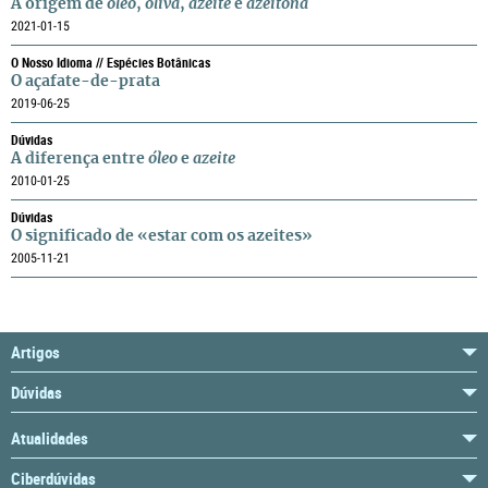
A origem de
óleo
,
oliva
,
azeite
e
azeitona
2021-01-15
O Nosso Idioma // Espécies Botânicas
O açafate-de-prata
2019-06-25
Dúvidas
A diferença entre
óleo
e
azeite
2010-01-25
Dúvidas
O significado de «estar com os azeites»
2005-11-21
Artigos
Dúvidas
Atualidades
Ciberdúvidas