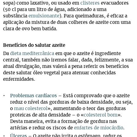
sopa) como laxativo, ou usado em
clisteres
evacuadores
(50 cl para um litro de água, adicionado a uma
substância
emulsionante
). Para queimaduras, é eficaz a
aplicação da mistura de duas colheres de azeite com uma
clara de ovo bem batida.
Benefícios do salutar azeite
Da
dieta mediterrânica
em que o azeite é ingrediente
central, também não iremos falar, dada, felizmente, a sua
atual divulgação, mas valerá a pena referir os benefícios
deste salutar óleo vegetal para atenuar conhecidas
enfermidades.
Problemas cardíacos
–
Está comprovado que o azeite
reduz o nível das gorduras de baixa densidade, ou seja,
o
mau colesterol
», aumentando o teor das gorduras
proteicas de alta densidade – o «
colesterol bom
».
Desta maneira, evita a formação de gordura nas
artérias e reduz os riscos de
enfartes de miocárdio
.
Úlceras
–
O azeite não irrita o estômago, reduz os