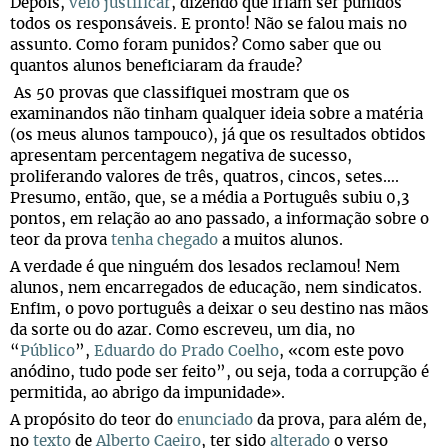
Depois,
veio justificar
, dizendo que iriam ser punidos
todos os responsáveis. E pronto! Não se falou mais no
assunto. Como foram punidos? Como saber que ou
quantos alunos beneficiaram da fraude?
As 50 provas que classifiquei mostram que os
examinandos não tinham qualquer ideia sobre a matéria
(os meus alunos tampouco), já que os resultados obtidos
apresentam percentagem negativa de sucesso,
proliferando valores de três, quatros, cincos, setes….
Presumo, então, que, se a média a Português subiu 0,3
pontos, em relação ao ano passado, a informação sobre o
teor da prova
tenha chegado
a muitos alunos.
A verdade é que ninguém dos lesados reclamou! Nem
alunos, nem encarregados de educação, nem sindicatos.
Enfim, o povo português a deixar o seu destino nas mãos
da sorte ou do azar. Como escreveu, um dia, no
“
Público
”,
Eduardo do Prado Coelho
, «com este povo
anódino, tudo pode ser feito”, ou seja, toda a corrupção é
permitida, ao abrigo da impunidade».
A propósito do teor do
enunciado
da prova, para além de,
no
texto
de
Alberto Caeiro
, ter sido
alterado
o verso