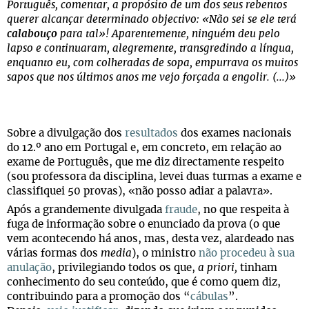
Português, comentar, a propósito de um dos seus rebentos
querer alcançar determinado objectivo: «Não sei se ele terá
calabouço
para tal»! Aparentemente, ninguém deu pelo
lapso e continuaram, alegremente, transgredindo a língua,
enquanto eu, com colheradas de sopa, empurrava os muitos
sapos que nos últimos anos me vejo forçada a engolir. (...)»
Sobre a divulgação dos
resultados
dos exames nacionais
do 12.º ano em Portugal e, em concreto, em relação ao
exame de Português, que me diz directamente respeito
(sou professora da disciplina, levei duas turmas a exame e
classifiquei 50 provas), «não posso adiar a palavra».
Após a grandemente divulgada
fraude
, no que respeita à
fuga de informação sobre o enunciado da prova (o que
vem acontecendo há anos, mas, desta vez, alardeado nas
várias formas dos
media
), o ministro
não procedeu à sua
anulação
, privilegiando todos os que,
a priori,
tinham
conhecimento do seu conteúdo, que é como quem diz,
contribuindo para a promoção dos “
cábulas
”.