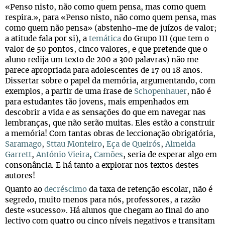
«Penso nisto, não como quem pensa, mas como quem
respira.», para «Penso nisto, não como quem pensa, mas
como quem não pensa» (abstenho-me de juízos de valor;
a atitude fala por si), a
temática
do Grupo III (que tem o
valor de 50 pontos, cinco valores, e que pretende que o
aluno redija um texto de 200 a 300 palavras) não me
parece apropriada para adolescentes de 17 ou 18 anos.
Dissertar sobre o papel da memória, argumentando, com
exemplos, a partir de uma frase de
Schopenhauer
, não é
para estudantes tão jovens, mais empenhados em
descobrir a vida e as sensações do que em navegar nas
lembranças, que não serão muitas. Eles estão a construir
a memória! Com tantas obras de leccionação obrigatória,
Saramago
,
Sttau Monteiro
,
Eça de Queirós
,
Almeida
Garrett
,
António Vieira
,
Camões
, seria de esperar algo em
consonância. E há tanto a explorar nos textos destes
autores!
Quanto ao
decréscimo
da taxa de retenção escolar, não é
segredo, muito menos para nós, professores, a razão
deste «sucesso». Há alunos que chegam ao final do ano
lectivo com quatro ou cinco níveis negativos e transitam