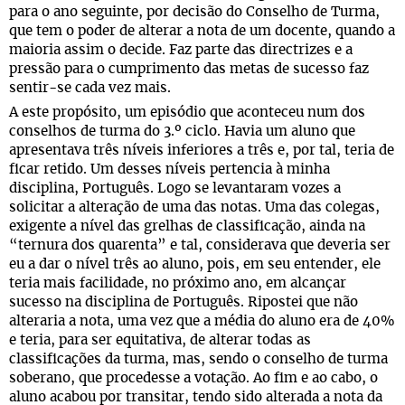
para o ano seguinte, por decisão do Conselho de Turma,
que tem o poder de alterar a nota de um docente, quando a
maioria assim o decide. Faz parte das directrizes e a
pressão para o cumprimento das metas de sucesso faz
sentir-se cada vez mais.
A este propósito, um episódio que aconteceu num dos
conselhos de turma do 3.º ciclo. Havia um aluno que
apresentava três níveis inferiores a três e, por tal, teria de
ficar retido. Um desses níveis pertencia à minha
disciplina, Português. Logo se levantaram vozes a
solicitar a alteração de uma das notas. Uma das colegas,
exigente a nível das grelhas de classificação, ainda na
“ternura dos quarenta” e tal, considerava que deveria ser
eu a dar o nível três ao aluno, pois, em seu entender, ele
teria mais facilidade, no próximo ano, em alcançar
sucesso na disciplina de Português. Ripostei que não
alteraria a nota, uma vez que a média do aluno era de 40%
e teria, para ser equitativa, de alterar todas as
classificações da turma, mas, sendo o conselho de turma
soberano, que procedesse a votação. Ao fim e ao cabo, o
aluno acabou por transitar, tendo sido alterada a nota da