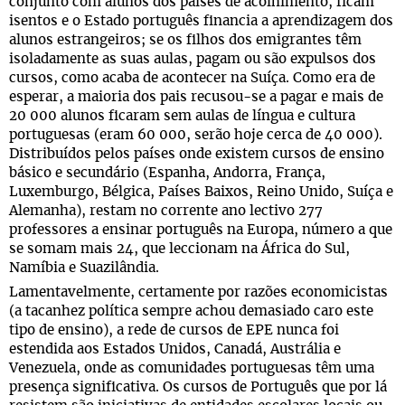
conjunto com alunos dos países de acolhimento, ficam
isentos e o Estado português financia a aprendizagem dos
alunos estrangeiros; se os filhos dos emigrantes têm
isoladamente as suas aulas, pagam ou são expulsos dos
cursos, como acaba de acontecer na Suíça. Como era de
esperar, a maioria dos pais recusou-se a pagar e mais de
20 000 alunos ficaram sem aulas de língua e cultura
portuguesas (eram 60 000, serão hoje cerca de 40 000).
Distribuídos pelos países onde existem cursos de ensino
básico e secundário (Espanha, Andorra, França,
Luxemburgo, Bélgica, Países Baixos, Reino Unido, Suíça e
Alemanha), restam no corrente ano lectivo 277
professores a ensinar português na Europa, número a que
se somam mais 24, que leccionam na África do Sul,
Namíbia e Suazilândia.
Lamentavelmente, certamente por razões economicistas
(a tacanhez política sempre achou demasiado caro este
tipo de ensino), a rede de cursos de EPE nunca foi
estendida aos Estados Unidos, Canadá, Austrália e
Venezuela, onde as comunidades portuguesas têm uma
presença significativa. Os cursos de Português que por lá