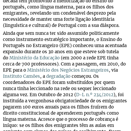
década têm promovido a menorização do ensino do
português, como língua materna, para os filhos dos
emigrantes, revelando um condenável desprezo pela
necessidade de manter uma forte ligação identitária
(linguística e cultural) de Portugal com a sua diáspora.
Ainda que sem nunca ter sido assumido politicamente
como instrumento estratégico importante, o Ensino do
Português no Estrangeiro (EPE) conheceu uma acentuada
expansão durante os 30 anos em que esteve sob tutela
do
Ministério da Educação
(em 2000 a rede EPE tinha
cerca de 700 professores). Com a passagem, em 2010, do
EPE para o
Ministério dos Negócios Estrangeiros
, via
Instituto Camões
, a
degradação
começou. Os
coordenadores do EPE foram substituídos por quem
nunca tinha leccionado na rede ou sequer leccionado
alguma vez. Em Outubro de 2012 (
D-L n.º 234/2012
), foi
instituída a vergonhosa obrigatoriedade de os emigrantes
pagarem 100 euros anuais para os filhos fruírem do
direito constitucional de aprenderem português como
língua materna. Acresce que o processo de cobrança é
iníquo: se os filhos dos emigrantes têm as aulas em