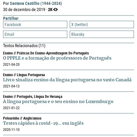
Santana Castilho (1944-2024)
Por
2K
30 de dezembro de 2019 ·
Partilhar
Facebook
X (twitter)
Email
Bluesky
Textos Relacionados
(11)
Ensino // Práticas De Ensino-Aprendizagem Do Português
O PPPLE e a formação de professores de Português
2021-04-20
Ensino // Língua Portuguesa
Livro sinaliza ensino da língua portuguesa no vasto Canadá
2021-04-13
Ensino // Português, Língua De Herança
A língua portuguesa e o seu ensino no Luxemburgo
2021-01-22
Pelourinho // Anglicismos
Testes rápidos à covid-19... em inglês
2020-11-10