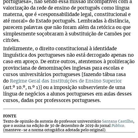
portuguesa», não sendo essa missão incompatível com a
valorização da rede de ensino de português como língua
materna, que é «responsabilidade legal, constitucional e
até moral» do Estado português. Lembradas à distância,
parecem palavras que não foram além da retórica ou que
simplesmente soçobraram à substituição de Camões por
cifrões.
Infelizmente, o direito constitucional à identidade
linguística dos portugueses não está derrogado apenas no
caso em apreço. De entre outros, atentemos à proliferação
provinciana de denominações inglesas para escolas e
cursos universitários portugueses [fazendo tábua rasa
do
Regime Geral das Instituições de Ensino Superior
(art.º 10.º, n.º 1)] ou a imposição subserviente de uma
língua de negócios a alunos portugueses em aulas desses
cursos, dadas por professores portugueses.
FONTE
Texto de opinião da autoria do professor universitário
Santana Castilho
,
que o assina na edição de 30 de dezembro de 2019 do jornal
Público
.
(manteve-se a norma ortográfica adotada pelo original).