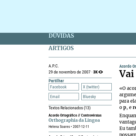
DÚVIDAS
ARTIGOS
Acordo Or
A.P.C.
3K
29 de novembro de 2007 ·
Vai
Partilhar
Facebook
X (twitter)
«O acor
argumen
Email
Bluesky
para el
Textos Relacionados
(13)
o
p
, e
r
Acordo Ortográfico // Controvérsias
Enquant
Orthographia da Lingoa
vantage
Helena Soares • 2007-12-11
Eu tamb
possam 