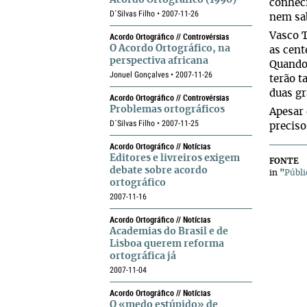
Acordo Ortográfico (1990)
conheci
D´Silvas Filho • 2007-11-26
nem sa
Acordo Ortográfico // Controvérsias
Vasco T
O Acordo Ortográfico, na
as cent
perspectiva africana
Quando 
Jonuel Gonçalves • 2007-11-26
terão t
duas gr
Acordo Ortográfico // Controvérsias
Problemas ortográficos
Apesar 
D´Silvas Filho • 2007-11-25
preciso
Acordo Ortográfico // Notícias
Editores e livreiros exigem
FONTE
debate sobre acordo
in "
Públi
ortográfico
2007-11-16
Acordo Ortográfico // Notícias
Academias do Brasil e de
Lisboa querem reforma
ortográfica já
2007-11-04
Acordo Ortográfico // Notícias
O «medo estúpido» de