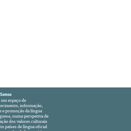
 Somos
é um espaço de
recimento, informação,
e e promoção da língua
guesa, numa perspetiva de
ação dos valores culturais
to países de língua oficial