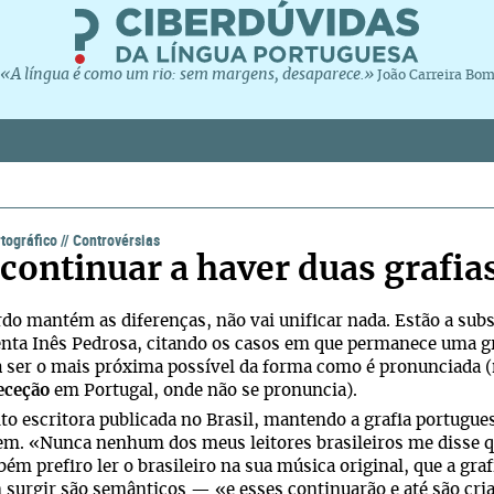
«A língua é como um rio: sem margens, desaparece.»
João Carreira Bo
tográfico
//
Controvérsias
 continuar a haver duas grafia
do mantém as diferenças, não vai unificar nada. Estão a subs
ta Inês Pedrosa, citando os casos em que permanece uma gr
a ser o mais próxima possível da forma como é pronunciada (
eceção
em Portugal, onde não se pronuncia).
o escritora publicada no Brasil, mantendo a grafia portugue
m. «Nunca nenhum dos meus leitores brasileiros me disse qu
ém prefiro ler o brasileiro na sua música original, que a g
surgir são semânticos — «e esses continuarão e até são cria