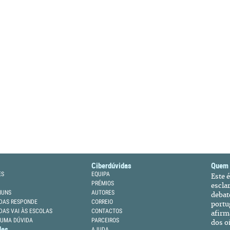
Ciberdúvidas
Quem
ES
EQUIPA
Este 
PRÉMIOS
escla
MUNS
AUTORES
debat
DAS RESPONDE
CORREIO
portu
DAS VAI ÀS ESCOLAS
CONTACTOS
afirm
 UMA DÚVIDA
PARCEIROS
dos oi
des
AJUDA