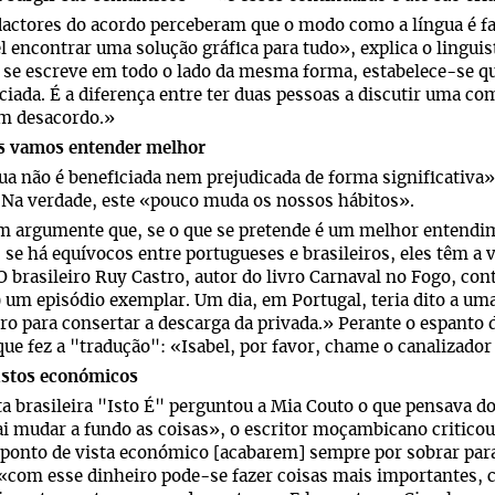
actores do acordo perceberam que o modo como a língua é fala
l encontrar uma solução gráfica para tudo», explica o linguis
 se escreve em todo o lado da mesma forma, estabelece-se q
iada. É a diferença entre ter duas pessoas a discutir uma c
em desacordo.»
s vamos entender melhor
ua não é beneficiada nem prejudicada de forma significativa
 Na verdade, este «pouco muda os nossos hábitos».
 argumente que, se o que se pretende é um melhor entendime
 se há equívocos entre portugueses e brasileiros, eles têm a 
 O brasileiro Ruy Castro, autor do livro Carnaval no Fogo, con
 um episódio exemplar. Um dia, em Portugal, teria dito a uma
o para consertar a descarga da privada.» Perante o espanto d
ue fez a "tradução": «Isabel, por favor, chame o canalizador 
stos económicos
ta brasileira "Isto É" perguntou a Mia Couto o que pensava d
i mudar a fundo as coisas», o escritor moçambicano criticou 
ponto de vista económico [acabarem] sempre por sobrar para
«com esse dinheiro pode-se fazer coisas mais importantes,