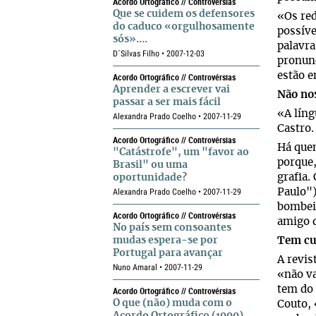
Acordo Ortográfico // Controvérsias
Que se cuidem os defensores
«Os red
do caduco «orgulhosamente
possíve
sós»….
palavra
D´Silvas Filho • 2007-12-03
pronunc
estão 
Acordo Ortográfico // Controvérsias
Aprender a escrever vai
Não no
passar a ser mais fácil
«A líng
Alexandra Prado Coelho • 2007-11-29
Castro.
Acordo Ortográfico // Controvérsias
Há quem
"Catástrofe", um "favor ao
porque,
Brasil" ou uma
grafia.
oportunidade?
Alexandra Prado Coelho • 2007-11-29
Paulo")
bombeir
Acordo Ortográfico // Controvérsias
amigo q
No país sem consoantes
mudas espera-se por
Tem cu
Portugal para avançar
A revis
Nuno Amaral • 2007-11-29
«não va
tem do 
Acordo Ortográfico // Controvérsias
O que (não) muda com o
Couto, 