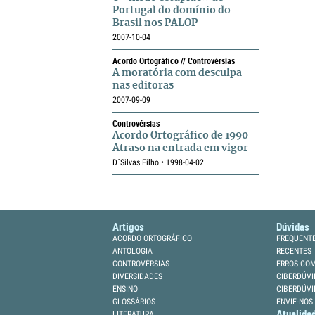
Portugal do domínio do
Brasil nos PALOP
2007-10-04
Acordo Ortográfico // Controvérsias
A moratória com desculpa
nas editoras
2007-09-09
Controvérsias
Acordo Ortográfico de 1990
Atraso na entrada em vigor
D´Silvas Filho • 1998-04-02
Artigos
Dúvidas
ACORDO ORTOGRÁFICO
FREQUENT
ANTOLOGIA
RECENTES
CONTROVÉRSIAS
ERROS CO
DIVERSIDADES
CIBERDÚVI
ENSINO
CIBERDÚVI
GLOSSÁRIOS
ENVIE-NOS
Atualida
LITERATURA