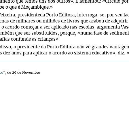
mento que temos uns dos outros». E lamentou: «Circulo por 
be o que é Moçambique.»
eixeira, presidenteda Porto Editora, interroga-se, por seu la
enas de milhares ou milhões de livros que acabou de adquirir 
o acordo começar a ser aplicado nas escolas, argumenta Vasco
ambém que ser substituídos, porque, «numa fase de sediment
afias confunde as crianças».
disso, o presidente da Porto Editora não vê grandes vantage
s dez anos para aplicar o acordo ao sistema educativo», diz.
co
", de 29 de Novembro