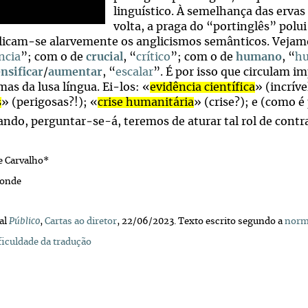
linguístico. À semelhança das erva
volta, a praga do “portinglês” polu
licam‑se alarvemente os anglicismos semânticos. Vejam
ncia
”; com o de
crucial
, “
crítico
”; com o de
humano
, “
hu
nsificar
/
aumentar
, “
escalar
”. É por isso que circulam 
as da lusa língua. Ei‑los: «
evidência científica
» (incrív
s
» (perigosas?!); «
crise humanitária
» (crise?); e (como é
ando, perguntar‑se-á, teremos de aturar tal rol de contr
e Carvalho*
Conde
nal
Público
,
Cartas ao diretor
, 22/06/2023. Texto escrito segundo a
norma
ficuldade da tradução