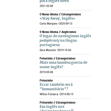
para inglês ouvir
2021-03-08
O Nosso Idioma // Estrangeirismos
«Stay Away, Inglês»
Carla Marques •
2020-09-13
O Nosso Idioma // Anglicismos
O lugar do neologismo inglês
pedophrasty
na língua
portuguesa
Sara Mourato •
2019-10-04
Pelourinho // Estrangeirismos
Mais uma hamburgueria de
nome inglês?
2019-05-08
Pelourinho
Errar também será
"humanitário"?
Wilton Fonseca •
2014-08-15
Pelourinho // Estrangeirismos
Em inglês nos