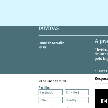
DÚVIDAS
A pra
Eurico de Carvalho
7K
"
Evidên
de
inten
pelo in
Cartas
*
Respos
23 de junho de 2023
Partilhar
Facebook
X (twitter)
Email
Bluesky