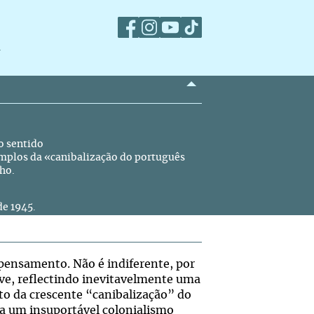
m
o sentido
plos da «canibalização do português
lho.
de 1945
.
ensamento. Não é indiferente, por
ve, reflectindo inevitavelmente uma
to da crescente “canibalização” do
ta um insuportável colonialismo