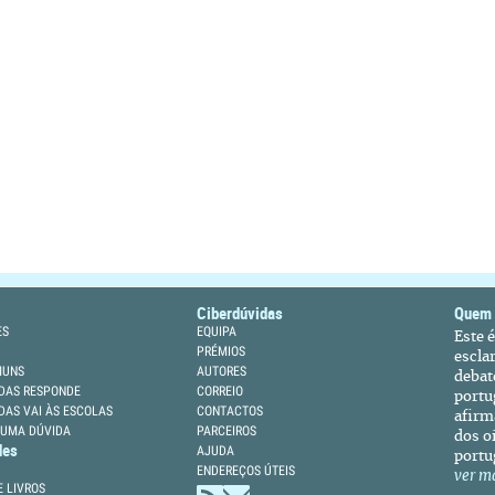
Ciberdúvidas
Quem
ES
EQUIPA
Este 
PRÉMIOS
escla
MUNS
AUTORES
debat
DAS RESPONDE
CORREIO
portu
DAS VAI ÀS ESCOLAS
CONTACTOS
afirm
 UMA DÚVIDA
PARCEIROS
dos oi
des
AJUDA
portu
ENDEREÇOS ÚTEIS
ver m
 LIVROS