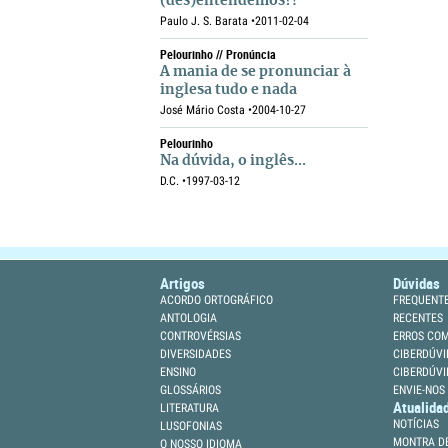
(des)entendemos?!
Paulo J. S. Barata •
2011-02-04
Pelourinho // Pronúncia
A mania de se pronunciar à
inglesa tudo e nada
José Mário Costa •
2004-10-27
Pelourinho
Na dúvida, o inglês...
D.C. •
1997-03-12
Artigos
Dúvidas
ACORDO ORTOGRÁFICO
FREQUENT
ANTOLOGIA
RECENTES
CONTROVÉRSIAS
ERROS CO
DIVERSIDADES
CIBERDÚVI
ENSINO
CIBERDÚVI
GLOSSÁRIOS
ENVIE-NOS
Atualida
LITERATURA
NOTÍCIAS
LUSOFONIAS
MONTRA DE
O NOSSO IDIOMA