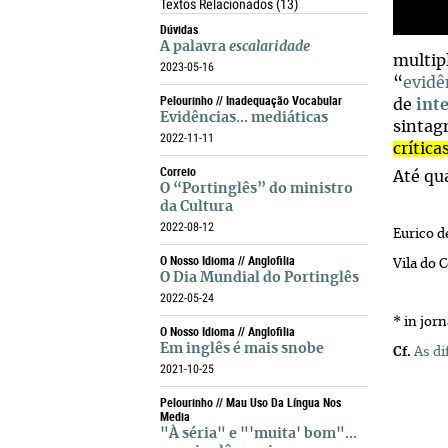
Textos Relacionados
(13)
Dúvidas
A palavra
escalaridade
multip
2023-05-16
“
evidê
Pelourinho // Inadequação Vocabular
de
inte
Evidências... mediáticas
sintagm
2022-11-11
crítica
Correio
Até qu
O “Portinglês” do ministro
da Cultura
2022-08-12
Eurico d
O Nosso Idioma // Anglofilia
Vila do 
O Dia Mundial do Portinglês
2022-05-24
* in jor
O Nosso Idioma // Anglofilia
Em inglês é mais snobe
Cf.
As di
2021-10-25
Pelourinho // Mau Uso Da Língua Nos
Media
"À séria" e "'muita' bom"...