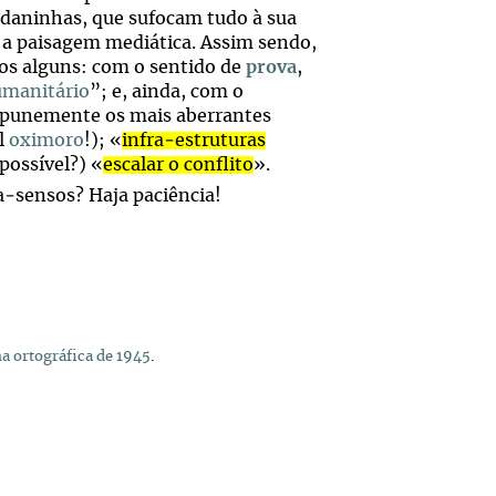
s daninhas, que sufocam tudo à sua
i a paisagem mediática. Assim sendo,
os alguns: com o sentido de
prova
,
manitário
”; e, ainda, com o
impunemente os mais aberrantes
el
oximoro
!); «
infra‑estruturas
 possível?) «
escalar o conflito
».
a‑sensos? Haja paciência!
 ortográfica de 1945
.