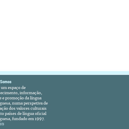
 Somos
é um espaço de
recimento, informação,
e e promoção da língua
guesa, numa perspetiva de
ação dos valores culturais
to países de língua oficial
guesa, fundado em 1997.
ais