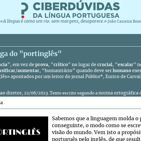
«A língua é como um rio: sem margens, desaparece.»
João Carreira Bo
ga do "portinglês"
cia
”, em vez de
prova
, "
crítico
" no lugar de
crucial
, "
escalar
" n
sificar
/
aumentar
, “
humanitário
” quando deve ser
humano
exem
glês» apontados por um leitor do jornal
Público
*, Eurico de Carva
 ao diretor
norma ortográfica 
, 22/06/2023. Texto escrito segundo a
ta
Sabemos que a linguagem molda o p
conseguinte, o modo como se escre
visão do mundo. Vem isto a propósi
português pelo inglês, de que resul