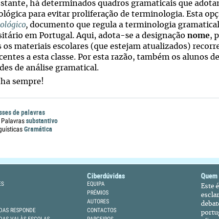
stante, há determinados quadros gramaticais que adot
lógica para evitar proliferação de terminologia. Esta op
ológico
,
documento que regula a terminologia gramatical
sitário em Portugal. Aqui, adota-se a designação
nome
, 
 os materiais escolares (que estejam atualizados) recorre
centes a esta classe. Por esta razão, também os alunos
des de análise gramatical.
ha sempre!
sses de palavras
substantivo
 Palavras
Gramática
guísticas
Ciberdúvidas
Quem
ES
EQUIPA
Este 
PRÉMIOS
escla
AUTORES
debat
DAS RESPONDE
CONTACTOS
portu