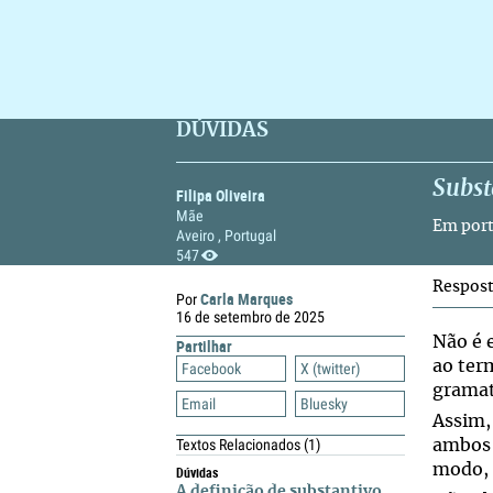
DÚVIDAS
Subst
Filipa Oliveira
Mãe
Em port
Aveiro , Portugal
547
Respos
Carla Marques
Por
16 de setembro de 2025
Não é 
Partilhar
ao te
Facebook
X (twitter)
gramat
Email
Bluesky
Assim,
Textos Relacionados
(1)
ambos 
modo, 
Dúvidas
A definição de substantivo