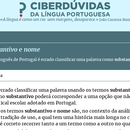
«A língua é como um rio: sem margens, desaparece.»
João Carreira Bo
antivo
e
nome
uguês de Portugal é errado classificar uma palavra como
substan
ta
errado classificar uma palavra usando os termos
substan
rmo
substantivo
poderá corresponder a uma opção que não
ical escolar adotado em Portugal.
 os termos
substantivo
e
nome
são, no contexto da análi
tradição de uso, a qual tem uma história mais longa no 
é correto recorrer tanto a um termo como a outro no quad