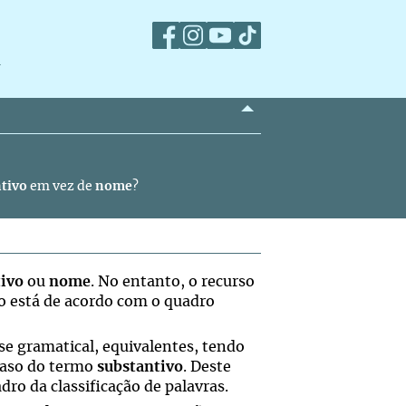
m
tivo
em vez de
nome
?
tivo
ou
nome
. No entanto, o recurso
 está de acordo com o quadro
se gramatical, equivalentes, tendo
caso do termo
substantivo
. Deste
ro da classificação de palavras.