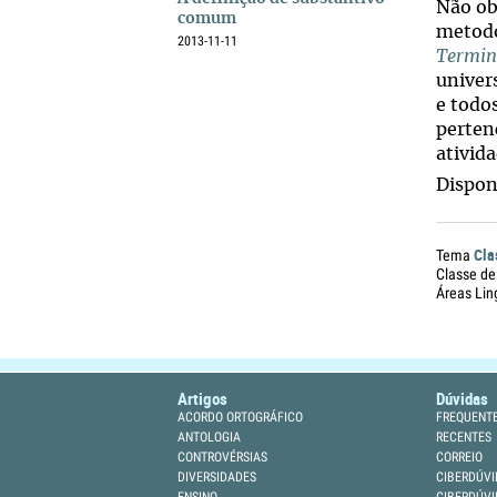
Não ob
comum
metodo
2013-11-11
Termin
univer
e todos
perten
ativida
Dispon
Cla
Tema
Classe de
Áreas Lin
Artigos
Dúvidas
ACORDO ORTOGRÁFICO
FREQUENT
ANTOLOGIA
RECENTES
CONTROVÉRSIAS
CORREIO
DIVERSIDADES
CIBERDÚVI