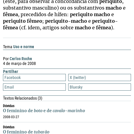
(este, para observar a concordância com
periquito
,
substantivo masculino) ou os substantivos
macho
e
fêmea
, precedidos de hífen:
periquito macho
e
periquito fêmeo
;
periquito-macho
e
periquito-
fêmea
(cf. idem, artigos sobre
macho
e
fêmea
).
Uso e norma
Tema
Carlos Rocha
Por
4 de março de 2008
Partilhar
Facebook
X (twitter)
Email
Bluesky
Textos Relacionados
(3)
Dúvidas
O feminino de
boto
e de
cavalo-marinho
2008-03-27
Dúvidas
O feminino de
tubarão