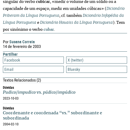
singular do verbo
cubicar
, «medir o volume de um sólido ou a
capacidade de um espaço; medir em unidades cúbicas» (
Dicionário
Priberam da Língua Portuguesa
; cf. também
Dicionário Infopédia da
Língua Portuguesa
e
Dicionário Houaiss da Língua Portuguesa
). Tem
por sinónimo o verbo
cubar
.
Susana Correia
Por
14 de fevereiro de 2003
Partilhar
Facebook
X (twitter)
Email
Bluesky
Textos Relacionados
(2)
Dúvidas
Pudico
/
impudico
vs.
púdico
/
impúdico
2023-10-03
Dúvidas
Coordenante e coordenada “vs.” subordinante e
subordinada
2004-02-10