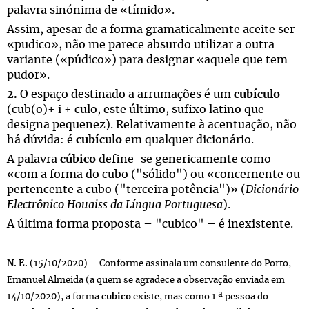
palavra sinónima de «tímido».
Assim, apesar de a forma gramaticalmente aceite ser
«pudico», não me parece absurdo utilizar a outra
variante («púdico») para designar «aquele que tem
pudor».
2.
O espaço destinado a arrumações é um
cubículo
(cub(o)+ i + culo, este último, sufixo latino que
designa pequenez). Relativamente à acentuação, não
há dúvida: é
cubículo
em qualquer dicionário.
A palavra
cúbico
define-se genericamente como
«com a forma do cubo ("sólido") ou «concernente ou
pertencente a cubo ("terceira potência")» (
Dicionário
Electrônico Houaiss da Língua Portuguesa
).
A última forma proposta – "cubico" – é inexistente.
N. E.
(15/10/2020) – Conforme assinala um consulente do Porto,
Emanuel Almeida (a quem se agradece a observação enviada em
14/10/2020), a forma
cubico
existe, mas como 1.ª pessoa do