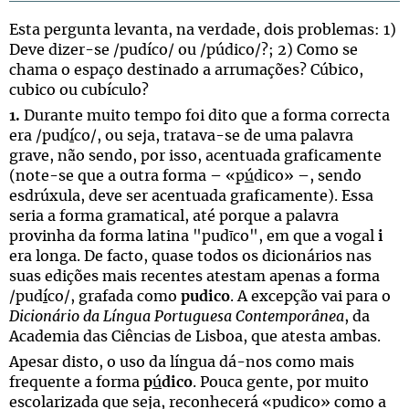
Esta pergunta levanta, na verdade, dois problemas: 1)
Deve dizer-se /pudíco/ ou /púdico/?; 2) Como se
chama o espaço destinado a arrumações? Cúbico,
cubico ou cubículo?
1.
Durante muito tempo foi dito que a forma correcta
era /pud
í
co/, ou seja, tratava-se de uma palavra
grave, não sendo, por isso, acentuada graficamente
(note-se que a outra forma – «p
ú
dico» –, sendo
esdrúxula, deve ser acentuada graficamente). Essa
seria a forma gramatical, até porque a palavra
provinha da forma latina "pudīco", em que a vogal
i
era longa. De facto, quase todos os dicionários nas
suas edições mais recentes atestam apenas a forma
/pud
í
co/, grafada como
pudico
. A excepção vai para o
Dicionário da Língua Portuguesa Contemporânea
, da
Academia das Ciências de Lisboa, que atesta ambas.
Apesar disto, o uso da língua dá-nos como mais
frequente a forma
p
ú
dico
. Pouca gente, por muito
escolarizada que seja, reconhecerá «pudico» como a