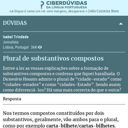
João Carreira Bom
«A língua é como um rio: sem margens, desaparece.»
DÚVIDAS
Isabel Trindade
Jornalista
Lisboa, Portugal
36K
Plural de substantivos compostos
Estive a ler as vossas explicações sobre a formação de
substantivos compostos e confesso que fiquei baralhada. O
Dicionário Houaiss
admite o plural de “cidade-estado” como
“cidades-estados” e como “cidades-Estado”. Sendo assim
como diferenciá-los? Há uma mais correcta do que o outra?
Resposta
Nos termos compostos constituídos por dois
substantivos, geralmente, vão ambos para o plural,
como por exemplo
carta-bilhete
/
cartas-bilhetes
.