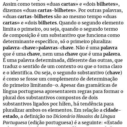
Assim como temos «duas
cartas
» e «dois
bilhetes
»,
dizemos «duas
cartas-bilhetes
». Por outras palavras,
«duas
cartas-bilhetes
são ao mesmo tempo «duas
cartas
» e «dois
bilhetes
. Quando o segundo elemento
limita o primeiro, ou seja, quando o segundo termo
de composição é um substantivo que funciona como
determinante específico, só o primeiro pluraliza:
palavra-chave
>
palavras-chave
. Não é uma
palavra
que é uma
chave
, nem uma
chave
que é uma
palavra
.
É uma palavra determinada, diferente das outras, que
traduz o sentido de um contexto ou que o torna claro
e o identifica. Ou seja, o segundo substantivo (
chave
)
é como se fosse um complemento de determinação
do primeiro limitando-o. Apesar das gramáticas de
língua portuguesa apresentarem regras para formar o
plural dos substantivos compostos de dois
substantivos ligados por hífen, há tendência para
pluralizar ambos os elementos. Em relação a
cidade-
estado
, a definição no
Dicionário Houaiss da Língua
Portuguesa
(edição portuguesa) é a seguinte: «Estado