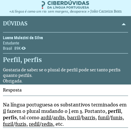
João Carreira Bom
«A língua é como um rio: sem margens, desaparece.»
DÚVIDAS
Luana Mulezini da Silva
Estudante
Brasil
89K
Perfil, perfis
Gostaria de saber se o plural de perfil pode ser tanto perfis
quanto perfils.
Obrigada.
Resposta
Na língua portuguesa os substantivos terminados em
il
fazem o plural mudando o
l
em
s
. Portanto,
perfil
,
perfis
, tal como
ardil
/
ardis
,
barril
/
barris
,
funil
/
funis
,
fuzil
/
fuzis
,
redil
/
redis
, etc.