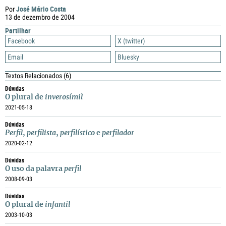
José Mário Costa
Por
13 de dezembro de 2004
Partilhar
Facebook
X (twitter)
Email
Bluesky
Textos Relacionados
(6)
Dúvidas
O plural de
inverosímil
2021-05-18
Dúvidas
Perfil
,
perfilista
,
perfilístico
e
perfilador
2020-02-12
Dúvidas
O uso da palavra
perfil
2008-09-03
Dúvidas
O plural de
infantil
2003-10-03