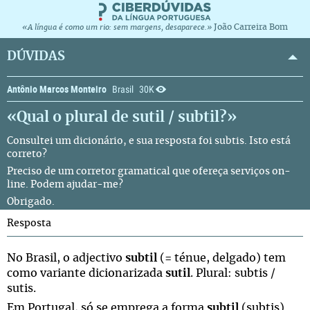
João Carreira Bom
«A língua é como um rio: sem margens, desaparece.»
DÚVIDAS
Antônio Marcos Monteiro
Brasil
30K
«Qual o plural de sutil / subtil?»
Consultei um dicionário, e sua resposta foi subtis. Isto está
correto?
Preciso de um corretor gramatical que ofereça serviços on-
line. Podem ajudar-me?
Obrigado.
Resposta
No Brasil, o adjectivo
subtil
(= ténue, delgado) tem
como variante dicionarizada
sutil
. Plural: subtis /
sutis.
Em Portugal, só se emprega a forma
subtil
(subtis).