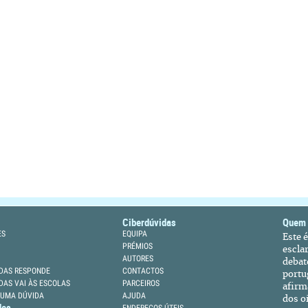
Ciberdúvidas
Quem
ES
EQUIPA
Este 
PRÉMIOS
escla
AUTORES
debat
DAS RESPONDE
CONTACTOS
portu
DAS VAI ÀS ESCOLAS
PARCEIROS
afirm
 UMA DÚVIDA
AJUDA
dos oi
des