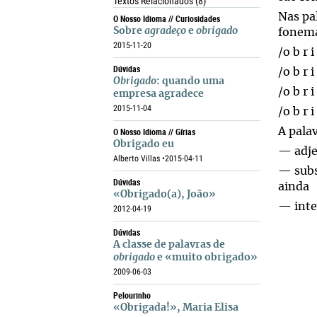
Textos Relacionados
(8)
Nas pa
O Nosso Idioma // Curiosidades
Sobre
agradeço
e
obrigado
fonem
2015-11-20
/o b r i
Dúvidas
/o b r i
Obrigado
: quando uma
/o b r i
empresa agradece
2015-11-04
/o b r i
O Nosso Idioma // Gírias
A pala
Obrigado eu
— adje
Alberto Villas •
2015-04-11
— subs
Dúvidas
ainda
«Obrigado(a), João»
— inte
2012-04-19
Dúvidas
A classe de palavras de
obrigado
e «muito obrigado»
2009-06-03
Pelourinho
«Obrigada!», Maria Elisa