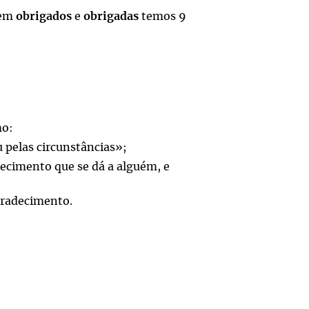
 em
obrigados
e
obrigadas
temos 9
mo:
u pelas circunstâncias»;
ecimento que se dá a alguém, e
gradecimento.