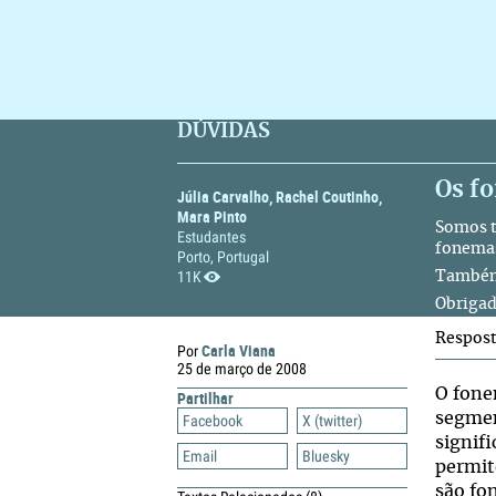
DÚVIDAS
Os f
Júlia Carvalho, Rachel Coutinho,
Mara Pinto
Somos t
Estudantes
fonemas
Porto, Portugal
11K
Também 
Obrigad
Respos
Carla Viana
Por
25 de março de 2008
O fone
Partilhar
segmen
Facebook
X (twitter)
signif
Email
Bluesky
permit
são fo