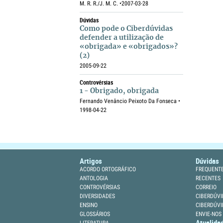
M. R. R./J. M. C. •
2007-03-28
Dúvidas
Como pode o Ciberdúvidas
defender a utilização de
«obrigada» e «obrigados»?
(2)
2005-09-22
Controvérsias
1 - Obrigado, obrigada
Fernando Venâncio Peixoto Da Fonseca •
1998-04-22
Artigos
Dúvidas
ACORDO ORTOGRÁFICO
FREQUENT
ANTOLOGIA
RECENTES
CONTROVÉRSIAS
CORREIO
DIVERSIDADES
CIBERDÚVI
ENSINO
CIBERDÚVI
GLOSSÁRIOS
ENVIE-NOS
Atualida