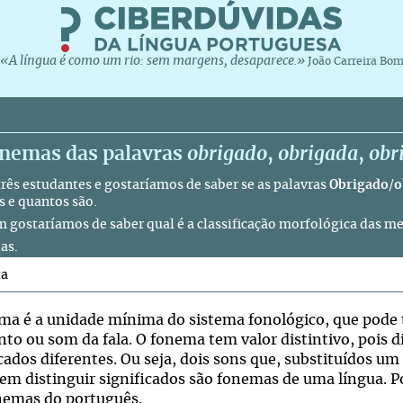
«A língua é como um rio: sem margens, desaparece.»
João Carreira Bo
onemas das palavras
obrigado
,
obrigada
,
obr
rês estudantes e gostaríamos de saber se as palavras
Obrigado
/
o
 e quantos são.
gostaríamos de saber qual é a classificação morfológica das m
as.
ta
ma é a unidade mínima do sistema fonológico, que pod
to ou som da fala. O fonema tem valor distintivo, pois 
icados diferentes. Ou seja, dois sons que, substituídos 
em distinguir significados são fonemas de uma língua. 
nemas do português.