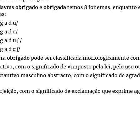
lavras
obrigado
e
obrigada
temos 8 fonemas, enquanto
as:
 g a d u/
 g a d α/
 g a d u ∫ /
 g a d α ∫/
vra
obrigado
pode ser classificada morfologicamente co
ctivo, com o significado de «imposto pela lei, pelo uso o
tantivo masculino abstracto, com o significado de agrad
rjeição, com o significado de exclamação que exprime a