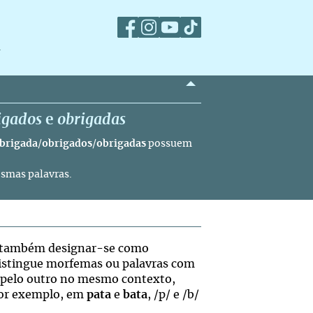
m
igados
e
obrigadas
brigada
/
obrigados
/
obrigadas
possuem
esmas palavras.
e também designar-se como
distingue morfemas ou palavras com
um pelo outro no mesmo contexto,
Por exemplo, em
pata
e
bata
, /p/ e /b/