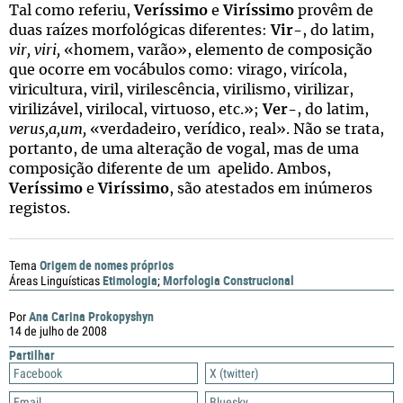
Tal como referiu,
Veríssimo
e
Viríssimo
provêm de
duas raízes morfológicas diferentes:
Vir-
, do latim,
vir, viri,
«homem, varão», elemento de composição
que ocorre em vocábulos como: virago, virícola,
viricultura, viril, virilescência, virilismo, virilizar,
virilizável, virilocal, virtuoso, etc.»;
Ver-
, do latim,
verus,a,um,
«verdadeiro, verídico, real». Não se trata,
portanto, de uma alteração de vogal, mas de uma
composição diferente de um apelido. Ambos,
Veríssimo
e
Viríssimo
, são atestados em inúmeros
registos.
Origem de nomes próprios
Tema
Etimologia
Morfologia Construcional
Áreas Linguísticas
;
Ana Carina Prokopyshyn
Por
14 de julho de 2008
Partilhar
Facebook
X (twitter)
Email
Bluesky