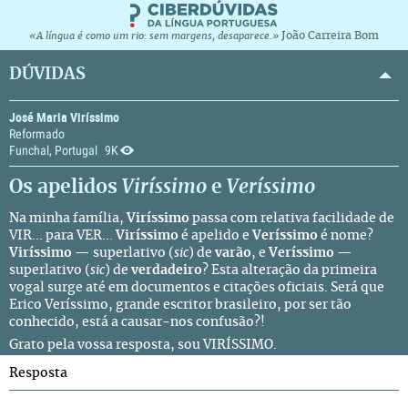
João Carreira Bom
«A língua é como um rio: sem margens, desaparece.»
DÚVIDAS
José Maria Viríssimo
Reformado
Funchal, Portugal
9K
Os apelidos
Viríssimo
e
Veríssimo
Na minha família,
Viríssimo
passa com relativa facilidade de
VIR... para VER...
Viríssimo
é apelido e
Veríssimo
é nome?
Viríssimo
— superlativo (
sic
) de
varão
, e
Veríssimo
—
superlativo (
sic
) de
verdadeiro
? Esta alteração da primeira
vogal surge até em documentos e citações oficiais. Será que
Erico Veríssimo, grande escritor brasileiro, por ser tão
conhecido, está a causar-nos confusão?!
Grato pela vossa resposta, sou VIRÍSSIMO.
Resposta