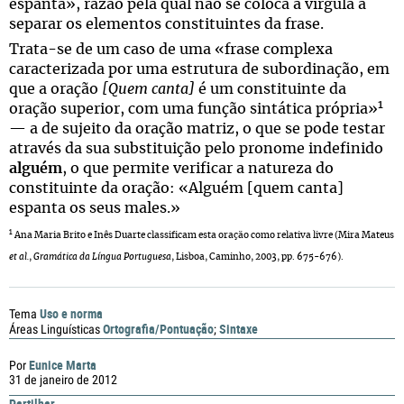
espanta», razão pela qual não se coloca a vírgula a
separar os elementos constituintes da frase.
Trata-se de um caso de uma «frase complexa
caracterizada por uma estrutura de subordinação, em
que a oração
[
Quem canta]
é um constituinte da
1
oração superior, com uma função sintática própria»
— a de sujeito da oração matriz, o que se pode testar
através da sua substituição pelo pronome indefinido
alguém
, o que permite verificar a natureza do
constituinte da oração: «Alguém [quem canta]
espanta os seus males.»
1
Ana Maria Brito e Inês Duarte classificam esta oração como relativa livre (Mira Mateus
et al.
,
Gramática da Língua Portuguesa
, Lisboa, Caminho, 2003, pp. 675-676).
Uso e norma
Tema
Ortografia/Pontuação
Sintaxe
Áreas Linguísticas
;
Eunice Marta
Por
31 de janeiro de 2012
Partilhar