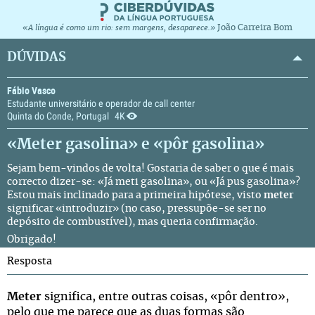
João Carreira Bom
«A língua é como um rio: sem margens, desaparece.»
DÚVIDAS
Fábio Vasco
Estudante universitário e operador de call center
Quinta do Conde, Portugal
4K
«Meter gasolina» e «pôr gasolina»
Sejam bem-vindos de volta! Gostaria de saber o que é mais
correcto dizer-se: «Já meti gasolina», ou «Já pus gasolina»?
Estou mais inclinado para a primeira hipótese, visto
meter
significar «introduzir» (no caso, pressupõe-se ser no
depósito de combustível), mas queria confirmação.
Obrigado!
Resposta
Meter
significa, entre outras coisas, «pôr dentro»,
pelo que me parece que as duas formas são