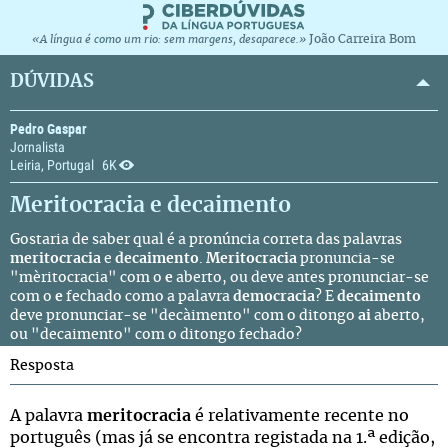
João Carreira Bom
«A língua é como um rio: sem margens, desaparece.»
DÚVIDAS
Pedro Gaspar
Jornalista
Leiria, Portugal
6K
Meritocracia e decaimento
Gostaria de saber qual é a pronúncia correta das palavras
meritocracia
e
decaimento
.
Meritocracia
pronuncia-se
"mèritocracia" com o
e
aberto, ou deve antes pronunciar-se
com o
e
fechado como a palavra
democracia
? E
decaimento
deve pronunciar-se "decàimento" com o ditongo
ai
aberto,
ou "decaimento" com o ditongo fechado?
Resposta
A palavra
meritocracia
é relativamente recente no
português (mas já se encontra registada na 1.ª edição,