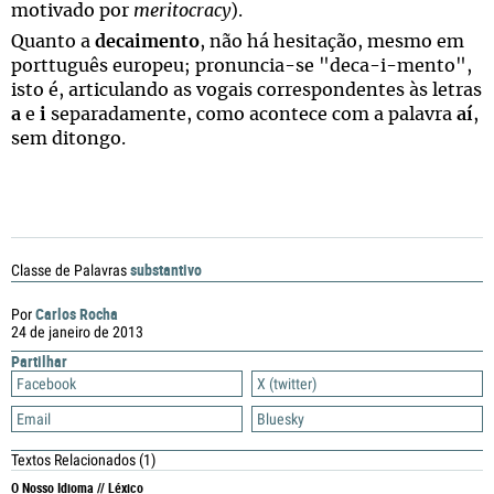
motivado por
meritocracy
).
Quanto a
decaimento
, não há hesitação, mesmo em
porttuguês europeu; pronuncia-se "deca-i-mento",
isto é, articulando as vogais correspondentes às letras
a
e
i
separadamente, como acontece com a palavra
aí
,
sem ditongo.
substantivo
Classe de Palavras
Carlos Rocha
Por
24 de janeiro de 2013
Partilhar
Facebook
X (twitter)
Email
Bluesky
Textos Relacionados
(1)
O Nosso Idioma // Léxico