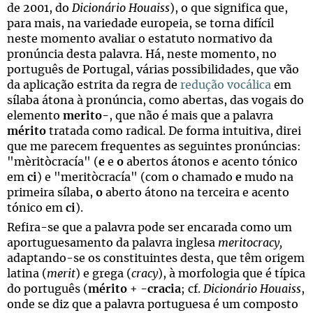
de 2001, do
Dicionário Houaiss
), o que significa que,
para mais, na variedade europeia, se torna difícil
neste momento avaliar o estatuto normativo da
pronúncia desta palavra. Há, neste momento, no
português de Portugal, várias possibilidades, que vão
da aplicação estrita da regra de
redução vocálica
em
sílaba átona à pronúncia, como abertas, das vogais do
elemento
merito
-, que não é mais que a palavra
mérito
tratada como radical. De forma intuitiva, direi
que me parecem frequentes as seguintes pronúncias:
"mèritòcracía" (
e
e
o
abertos átonos e acento tónico
em
ci
) e "meritòcracía" (com o chamado
e
mudo na
primeira sílaba,
o
aberto átono na terceira e acento
tónico em
ci
).
Refira-se que a palavra pode ser encarada como um
aportuguesamento da palavra inglesa
meritocracy,
adaptando-se os constituintes desta, que têm origem
latina (
merit
) e grega (
cracy
), à morfologia que é típica
do português (
mérito
+ -
cracia
; cf.
Dicionário Houaiss
,
onde se diz que a palavra portuguesa é um composto