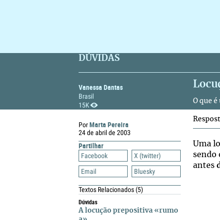
DÚVIDAS
Locu
Vanessa Dantas
Brasil
O que é
15K
Respos
Marta Pereira
Por
24 de abril de 2003
Uma lo
Partilhar
sendo 
Facebook
X (twitter)
antes
Email
Bluesky
Textos Relacionados
(5)
Dúvidas
A locução prepositiva «rumo
a»