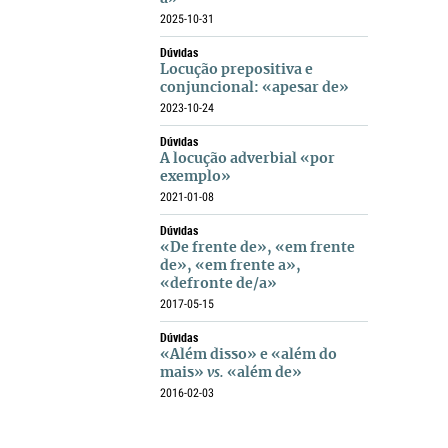
2025-10-31
Dúvidas
Locução prepositiva e
conjuncional: «apesar de»
2023-10-24
Dúvidas
A locução adverbial «por
exemplo»
2021-01-08
Dúvidas
«De frente de», «em frente
de», «em frente a»,
«defronte de/a»
2017-05-15
Dúvidas
«Além disso» e «além do
mais»
vs.
«além de»
2016-02-03