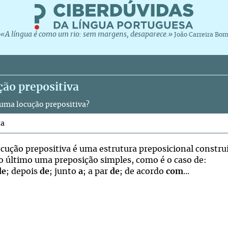
«A língua é como um rio: sem margens, desaparece.»
João Carreira Bo
ção prepositiva
 uma locução prepositiva?
ta
cução prepositiva é uma estrutura preposicional constru
o último uma preposição simples, como é o caso de:
de
; depois
de
; junto
a
; a par
de
; de acordo
com
...