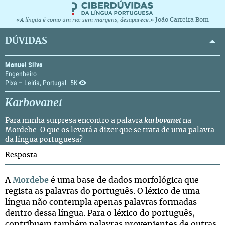
João Carreira Bom
«A língua é como um rio: sem margens, desaparece.»
DÚVIDAS
Manuel Silva
Engenheiro
Pixa – Leiria, Portugal
5K
Karbovanet
Para minha surpresa encontro a palavra
karbovanet
na
Mordebe. O que os levará a dizer que se trata de uma palavra
da língua portuguesa?
Resposta
A
Mordebe
é uma base de dados morfológica que
regista as palavras do português. O léxico de uma
língua não contempla apenas palavras formadas
dentro dessa língua. Para o léxico do português,
contribuem também palavras provenientes de outras