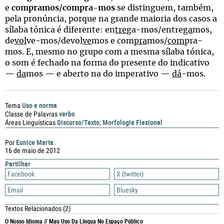
e
compramos/compra-mos
se distinguem, também,
pela pronúncia, porque na grande maioria dos casos a
sílaba tónica é diferente: en
tre
ga-mos/entre
ga
mos,
de
vol
ve-mos/devol
ve
mos e com
pra
mos/
com
pra-
mos. E, mesmo no grupo com a mesma sílaba tónica,
o som é fechado na forma do presente do indicativo
—
da
mos — e aberto na do imperativo —
dá
-mos.
Uso e norma
Tema
verbo
Classe de Palavras
Discurso/Texto
Morfologia Flexional
Áreas Linguísticas
;
Eunice Marta
Por
16 de maio de 2012
Partilhar
Facebook
X (twitter)
Email
Bluesky
Textos Relacionados
(2)
O Nosso Idioma // Mau Uso Da Língua No Espaço Público