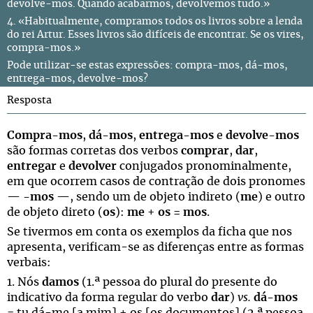
devolve-mos. Quando acabarmos, devolvemos tudo.»
4. «Habitualmente, compramos todos os livros sobre a lenda
do rei Artur. Esses livros são difíceis de encontrar. Se os vires,
compra-mos.»
Pode utilizar-se estas expressões: compra-mos, dá-mos,
entrega-mos, devolve-mos?
Resposta
Compra-mos
,
dá-mos
,
entrega-mos
e
devolve-mos
são formas corretas dos verbos
comprar
,
dar
,
entregar
e
devolver
conjugados pronominalmente,
em que ocorrem casos de contração de dois pronomes
—
-mos
—, sendo um de objeto indireto (
me
) e outro
de objeto direto (
os
):
me
+
os
=
mos
.
Se tivermos em conta os exemplos da ficha que nos
apresenta, verificam-se as diferenças entre as formas
verbais:
1. Nós
damos
(1.ª pessoa do plural do presente do
indicativo da forma regular do verbo
dar
)
vs.
dá-mos