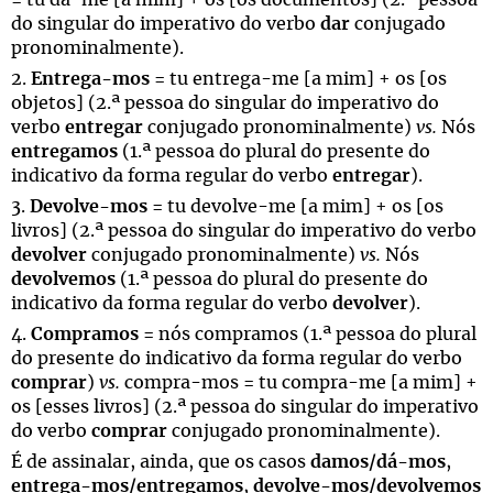
= tu dá-me [a mim] + os [os documentos] (2.ª pessoa
do singular do imperativo do verbo
dar
conjugado
pronominalmente).
2.
Entrega-mos
= tu entrega-me [a mim] + os [os
objetos] (2.ª pessoa do singular do imperativo do
verbo
entregar
conjugado pronominalmente)
vs.
Nós
entregamos
(1.ª pessoa do plural do presente do
indicativo da forma regular do verbo
entregar
).
3.
Devolve-mos
= tu devolve-me [a mim] + os [os
livros] (2.ª pessoa do singular do imperativo do verbo
devolver
conjugado pronominalmente)
vs.
Nós
devolvemos
(1.ª pessoa do plural do presente do
indicativo da forma regular do verbo
devolver
).
4.
Compramos
= nós compramos (1.ª pessoa do plural
do presente do indicativo da forma regular do verbo
comprar
)
vs.
compra-mos = tu compra-me [a mim] +
os [esses livros] (2.ª pessoa do singular do imperativo
do verbo
comprar
conjugado pronominalmente).
É de assinalar, ainda, que os casos
damos/dá-mos
,
entrega-mos/entregamos
,
devolve-mos/devolvemos